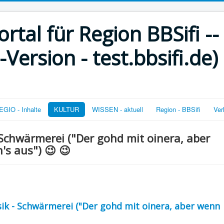
rtal für Region BBSifi --
ersion - test.bbsifi.de)
GIO - Inhalte
KULTUR
WISSEN - aktuell
Region - BBSifi
Ver
Schwärmerei ("Der gohd mit oinera, aber
's aus") 😉 😉
k - Schwärmerei ("Der gohd mit oinera, aber wenn