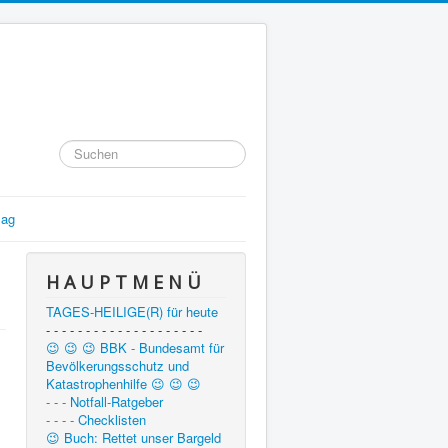
Suchen
...
lag
H A U P T M E N Ü
TAGES-HEILIGE(R) für heute
- - - - - - - - - - - - - - - - - - - -
😉 😉 😉 BBK - Bundesamt für
Bevölkerungsschutz und
Katastrophenhilfe 😉 😉 😉
- - - Notfall-Ratgeber
- - - - Checklisten
😉 Buch: Rettet unser Bargeld