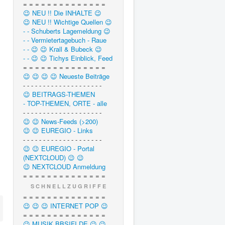
= = = = = = = = = = = = = =
😉 NEU !! Die INHALTE 😉
😉 NEU !! Wichtige Quellen 😉
- - Schuberts Lagemeldung 😉
- - Vermietertagebuch - Raue
- - 😉 😉 Krall & Bubeck 😉
- - 😉 😉 Tichys Einblick, Feed
= = = = = = = = = = = = = =
😉 😉 😉 😉 Neueste Beiträge
- - - - - - - - - - - - - - - - - - - -
😉 BEITRAGS-THEMEN
- TOP-THEMEN, ORTE - alle
- - - - - - - - - - - - - - - - - - - -
😉 😉 News-Feeds (>200)
😉 😉 EUREGIO - Links
- - - - - - - - - - - - - - - - - - - -
😉 😉 EUREGIO - Portal
(NEXTCLOUD) 😉 😉
😉 NEXTCLOUD Anmeldung
= = = = = = = = = = = = = =
S C H N E L L Z U G R I F F E
= = = = = = = = = = = = = =
😉 😉 😉 INTERNET POP 😉
= = = = = = = = = = = = = =
😉 MUSIK.BBSIFI.DE 😉 😉