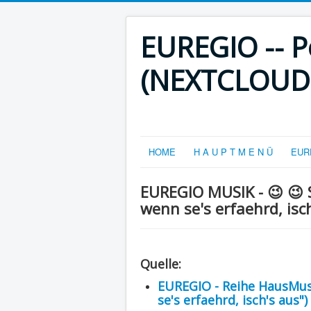
EUREGIO -- Po
(NEXTCLOUD-V
HOME
H A U P T M E N Ü
EURE
EUREGIO MUSIK - 😉 😉 
wenn se's erfaehrd, isch
Quelle:
EUREGIO - Reihe HausMusi
se's erfaehrd, isch's aus")