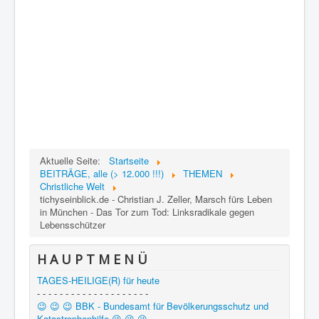
Aktuelle Seite:
Startseite
BEITRÄGE, alle (> 12.000 !!!)
THEMEN
Christliche Welt
tichyseinblick.de - Christian J. Zeller, Marsch fürs Leben
in München - Das Tor zum Tod: Linksradikale gegen
Lebensschützer
H A U P T M E N Ü
TAGES-HEILIGE(R) für heute
- - - - - - - - - - - - - - - - - - - -
😉 😉 😉 BBK - Bundesamt für Bevölkerungsschutz und
Katastrophenhilfe 😉 😉 😉