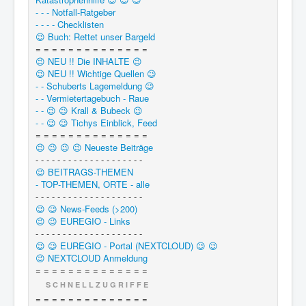
- - - Notfall-Ratgeber
- - - - Checklisten
😉 Buch: Rettet unser Bargeld
= = = = = = = = = = = = = =
😉 NEU !! Die INHALTE 😉
😉 NEU !! Wichtige Quellen 😉
- - Schuberts Lagemeldung 😉
- - Vermietertagebuch - Raue
- - 😉 😉 Krall & Bubeck 😉
- - 😉 😉 Tichys Einblick, Feed
= = = = = = = = = = = = = =
😉 😉 😉 😉 Neueste Beiträge
- - - - - - - - - - - - - - - - - - - -
😉 BEITRAGS-THEMEN
- TOP-THEMEN, ORTE - alle
- - - - - - - - - - - - - - - - - - - -
😉 😉 News-Feeds (>200)
😉 😉 EUREGIO - Links
- - - - - - - - - - - - - - - - - - - -
😉 😉 EUREGIO - Portal (NEXTCLOUD) 😉 😉
😉 NEXTCLOUD Anmeldung
= = = = = = = = = = = = = =
S C H N E L L Z U G R I F F E
= = = = = = = = = = = = = =