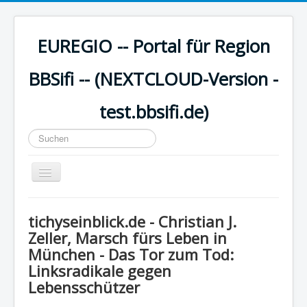
EUREGIO -- Portal für Region
BBSifi -- (NEXTCLOUD-Version -
test.bbsifi.de)
Suchen
...
Navigation
an/aus
HOME
tichyseinblick.de - Christian J.
H A U P T M E N Ü
Zeller, Marsch fürs Leben in
München - Das Tor zum Tod:
EUREGIO - Inhalte
Linksradikale gegen
KULTUR
Lebensschützer
WISSEN - aktuell