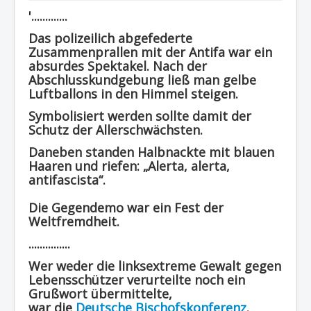
'.............
Region - BBSifi
Das polizeilich abgefederte
Verlag
Zusammenprallen mit der Antifa war ein
absurdes Spektakel. Nach der
Abschlusskundgebung ließ man gelbe
Luftballons in den Himmel steigen.
Symbolisiert werden sollte damit der
Schutz der Allerschwächsten.
Daneben standen Halbnackte mit blauen
Haaren und riefen: „Alerta, alerta,
antifascista“.
Die Gegendemo war ein Fest der
Weltfremdheit.
...............
Wer weder die linksextreme Gewalt gegen
Lebensschützer verurteilte noch ein
Grußwort übermittelte,
war die
Deutsche Bischofskonferenz
.