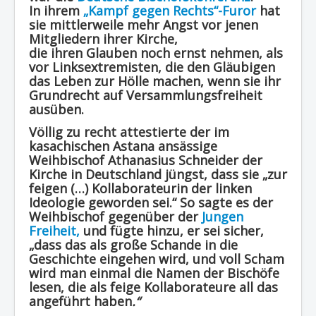
In ihrem
„Kampf gegen Rechts“-Furor
hat
sie mittlerweile mehr Angst vor jenen
Mitgliedern ihrer Kirche,
die ihren Glauben noch ernst nehmen, als
vor Linksextremisten, die den Gläubigen
das Leben zur Hölle machen, wenn sie ihr
Grundrecht auf Versammlungsfreiheit
ausüben.
Völlig zu recht attestierte der im
kasachischen Astana ansässige
Weihbischof Athanasius Schneider der
Kirche in Deutschland jüngst, dass sie „zur
feigen (…) Kollaborateurin der linken
Ideologie geworden sei.“ So sagte es der
Weihbischof gegenüber der
Jungen
Freiheit,
und fügte hinzu, er sei sicher,
„dass das als große Schande in die
Geschichte eingehen wird, und voll Scham
wird man einmal die Namen der Bischöfe
lesen, die als feige Kollaborateure all das
angeführt haben
.“