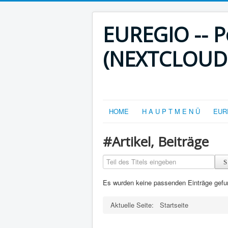
EUREGIO -- Po
(NEXTCLOUD-V
HOME
H A U P T M E N Ü
EURE
#Artikel, Beiträge
Teil des Titels eingeben
Es wurden keine passenden Einträge gefu
Aktuelle Seite:
Startseite