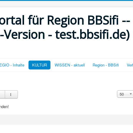
rtal für Region BBSifi --
ersion - test.bbsifi.de)
GIO - Inhalte
KULTUR
WISSEN - aktuell
Region - BBSifi
Ver
Anzeige 
50
nden!