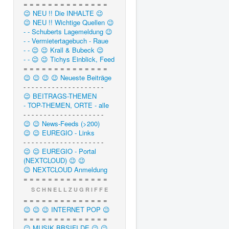
= = = = = = = = = = = = = =
😉 NEU !! Die INHALTE 😉
😉 NEU !! Wichtige Quellen 😉
- - Schuberts Lagemeldung 😉
- - Vermietertagebuch - Raue
- - 😉 😉 Krall & Bubeck 😉
- - 😉 😉 Tichys Einblick, Feed
= = = = = = = = = = = = = =
😉 😉 😉 😉 Neueste Beiträge
- - - - - - - - - - - - - - - - - - - -
😉 BEITRAGS-THEMEN
- TOP-THEMEN, ORTE - alle
- - - - - - - - - - - - - - - - - - - -
😉 😉 News-Feeds (>200)
😉 😉 EUREGIO - Links
- - - - - - - - - - - - - - - - - - - -
😉 😉 EUREGIO - Portal
(NEXTCLOUD) 😉 😉
😉 NEXTCLOUD Anmeldung
= = = = = = = = = = = = = =
S C H N E L L Z U G R I F F E
= = = = = = = = = = = = = =
😉 😉 😉 INTERNET POP 😉
= = = = = = = = = = = = = =
😉 MUSIK.BBSIFI.DE 😉 😉