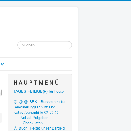
Suchen
...
lag
H A U P T M E N Ü
TAGES-HEILIGE(R) für heute
#
- - - - - - - - - - - - - - - - - - - -
😉 😉 😉 BBK - Bundesamt für
Bevölkerungsschutz und
Katastrophenhilfe 😉 😉 😉
- - - Notfall-Ratgeber
- - - - Checklisten
😉 Buch: Rettet unser Bargeld