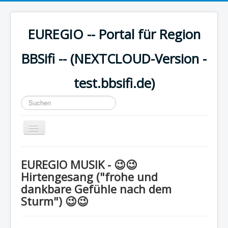
EUREGIO -- Portal für Region
BBSifi -- (NEXTCLOUD-Version -
test.bbsifi.de)
Suchen
...
Navigation
an/aus
HOME
EUREGIO MUSIK - 😉😉
H A U P T M E N Ü
Hirtengesang ("frohe und
dankbare Gefühle nach dem
EUREGIO - Inhalte
Sturm") 😉😉
KULTUR
WISSEN - aktuell