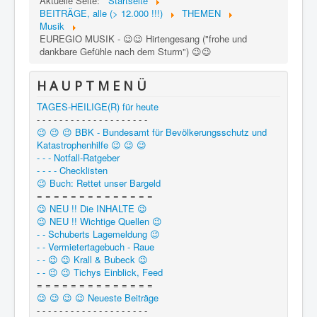
Aktuelle Seite:
Startseite
BEITRÄGE, alle (> 12.000 !!!)
THEMEN
Musik
EUREGIO MUSIK - 😉😉 Hirtengesang ("frohe und
dankbare Gefühle nach dem Sturm") 😉😉
H A U P T M E N Ü
TAGES-HEILIGE(R) für heute
- - - - - - - - - - - - - - - - - - - -
😉 😉 😉 BBK - Bundesamt für Bevölkerungsschutz und
Katastrophenhilfe 😉 😉 😉
- - - Notfall-Ratgeber
- - - - Checklisten
😉 Buch: Rettet unser Bargeld
= = = = = = = = = = = = = =
😉 NEU !! Die INHALTE 😉
😉 NEU !! Wichtige Quellen 😉
- - Schuberts Lagemeldung 😉
- - Vermietertagebuch - Raue
- - 😉 😉 Krall & Bubeck 😉
- - 😉 😉 Tichys Einblick, Feed
= = = = = = = = = = = = = =
😉 😉 😉 😉 Neueste Beiträge
- - - - - - - - - - - - - - - - - - - -