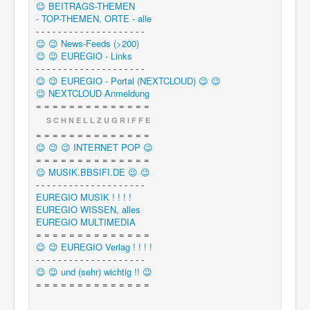
😉 BEITRAGS-THEMEN
- TOP-THEMEN, ORTE - alle
- - - - - - - - - - - - - - - - - - - -
😉 😉 News-Feeds (>200)
😉 😉 EUREGIO - Links
- - - - - - - - - - - - - - - - - - - -
😉 😉 EUREGIO - Portal (NEXTCLOUD) 😉 😉
😉 NEXTCLOUD Anmeldung
= = = = = = = = = = = = = =
S C H N E L L Z U G R I F F E
= = = = = = = = = = = = = =
😉 😉 😉 INTERNET POP 😉
= = = = = = = = = = = = = =
😉 MUSIK.BBSIFI.DE 😉 😉
- - - - - - - - - - - - - - - - - - - -
EUREGIO MUSIK ! ! ! !
EUREGIO WISSEN, alles
EUREGIO MULTIMEDIA
= = = = = = = = = = = = = =
😉 😉 EUREGIO Verlag ! ! ! !
- - - - - - - - - - - - - - - - - - - -
😉 😉 und (sehr) wichtig !! 😉
= = = = = = = = = = = = = =