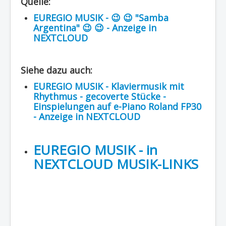
Quelle:
Region - BBSifi
EUREGIO MUSIK - 😉 😉 "Samba
Argentina" 😉 😉 - Anzeige in
Verlag
NEXTCLOUD
Siehe dazu auch:
EUREGIO MUSIK - Klaviermusik mit
Rhythmus - gecoverte Stücke -
Einspielungen auf e-Piano Roland FP30
- Anzeige in NEXTCLOUD
EUREGIO MUSIK - in
NEXTCLOUD MUSIK-LINKS