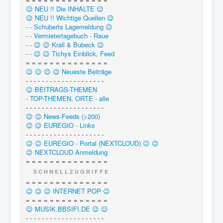
😉 NEU !! Die INHALTE 😉
😉 NEU !! Wichtige Quellen 😉
- - Schuberts Lagemeldung 😉
- - Vermietertagebuch - Raue
- - 😉 😉 Krall & Bubeck 😉
- - 😉 😉 Tichys Einblick, Feed
= = = = = = = = = = = = = =
😉 😉 😉 😉 Neueste Beiträge
- - - - - - - - - - - - - - - - - - - -
😉 BEITRAGS-THEMEN
- TOP-THEMEN, ORTE - alle
- - - - - - - - - - - - - - - - - - - -
😉 😉 News-Feeds (>200)
😉 😉 EUREGIO - Links
- - - - - - - - - - - - - - - - - - - -
😉 😉 EUREGIO - Portal (NEXTCLOUD) 😉 😉
😉 NEXTCLOUD Anmeldung
= = = = = = = = = = = = = =
S C H N E L L Z U G R I F F E
= = = = = = = = = = = = = =
😉 😉 😉 INTERNET POP 😉
= = = = = = = = = = = = = =
😉 MUSIK.BBSIFI.DE 😉 😉
- - - - - - - - - - - - - - - - - - - -