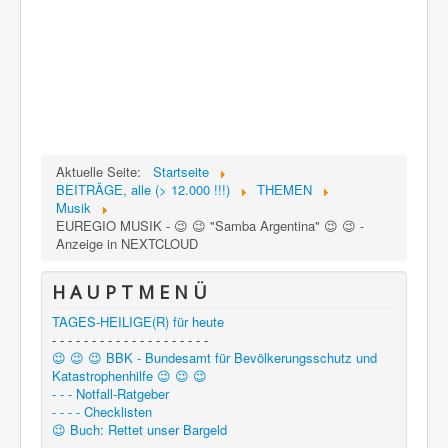
Aktuelle Seite:
Startseite
BEITRÄGE, alle (> 12.000 !!!)
THEMEN
Musik
EUREGIO MUSIK - 😉 😉 "Samba Argentina" 😉 😉 -
Anzeige in NEXTCLOUD
H A U P T M E N Ü
TAGES-HEILIGE(R) für heute
- - - - - - - - - - - - - - - - - - - -
😉 😉 😉 BBK - Bundesamt für Bevölkerungsschutz und
Katastrophenhilfe 😉 😉 😉
- - - Notfall-Ratgeber
- - - - Checklisten
😉 Buch: Rettet unser Bargeld
= = = = = = = = = = = = = =