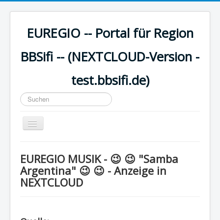
EUREGIO -- Portal für Region
BBSifi -- (NEXTCLOUD-Version -
test.bbsifi.de)
Suchen
...
Navigation
an/aus
HOME
EUREGIO MUSIK - 😉 😉 "Samba
H A U P T M E N Ü
Argentina" 😉 😉 - Anzeige in
NEXTCLOUD
EUREGIO - Inhalte
KULTUR
WISSEN - aktuell