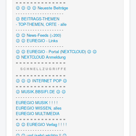
= = = = = = = = = = = = = =
😉 😉 😉 😉 Neueste Beiträge
- - - - - - - - - - - - - - - - - - - -
😉 BEITRAGS-THEMEN
- TOP-THEMEN, ORTE - alle
- - - - - - - - - - - - - - - - - - - -
😉 😉 News-Feeds (>200)
😉 😉 EUREGIO - Links
- - - - - - - - - - - - - - - - - - - -
😉 😉 EUREGIO - Portal (NEXTCLOUD) 😉 😉
😉 NEXTCLOUD Anmeldung
= = = = = = = = = = = = = =
S C H N E L L Z U G R I F F E
= = = = = = = = = = = = = =
😉 😉 😉 INTERNET POP 😉
= = = = = = = = = = = = = =
😉 MUSIK.BBSIFI.DE 😉 😉
- - - - - - - - - - - - - - - - - - - -
EUREGIO MUSIK ! ! ! !
EUREGIO WISSEN, alles
EUREGIO MULTIMEDIA
= = = = = = = = = = = = = =
😉 😉 EUREGIO Verlag ! ! ! !
- - - - - - - - - - - - - - - - - - - -
😉 😉 und (sehr) wichtig !! 😉