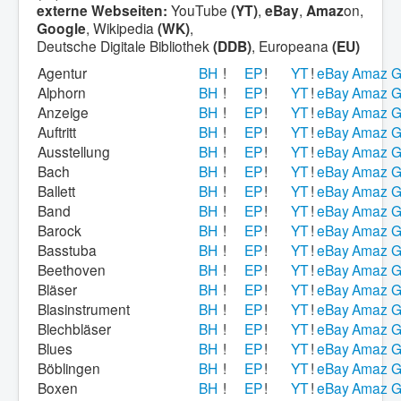
externe Webseiten:
YouTube
(YT)
,
eBay
,
Amaz
on,
Region - BBSifi
Google
, Wikipedia
(WK)
,
Deutsche Digitale Bibliothek
(DDB)
, Europeana
(EU)
Verlag
Agentur
BH
!
EP
!
YT
!
eBay
Amaz
G
Alphorn
BH
!
EP
!
YT
!
eBay
Amaz
G
Anzeige
BH
!
EP
!
YT
!
eBay
Amaz
G
Auftritt
BH
!
EP
!
YT
!
eBay
Amaz
G
Ausstellung
BH
!
EP
!
YT
!
eBay
Amaz
G
Bach
BH
!
EP
!
YT
!
eBay
Amaz
G
Ballett
BH
!
EP
!
YT
!
eBay
Amaz
G
Band
BH
!
EP
!
YT
!
eBay
Amaz
G
Barock
BH
!
EP
!
YT
!
eBay
Amaz
G
Basstuba
BH
!
EP
!
YT
!
eBay
Amaz
G
Beethoven
BH
!
EP
!
YT
!
eBay
Amaz
G
Bläser
BH
!
EP
!
YT
!
eBay
Amaz
G
Blasinstrument
BH
!
EP
!
YT
!
eBay
Amaz
G
Blechbläser
BH
!
EP
!
YT
!
eBay
Amaz
G
Blues
BH
!
EP
!
YT
!
eBay
Amaz
G
Böblingen
BH
!
EP
!
YT
!
eBay
Amaz
G
Boxen
BH
!
EP
!
YT
!
eBay
Amaz
G