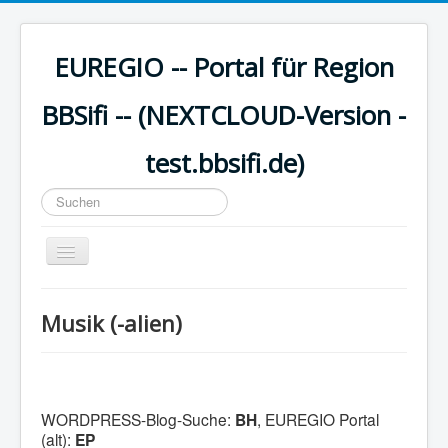
EUREGIO -- Portal für Region
BBSifi -- (NEXTCLOUD-Version -
test.bbsifi.de)
Suchen
...
Navigation
an/aus
HOME
Musik (-alien)
H A U P T M E N Ü
EUREGIO - Inhalte
KULTUR
WORDPRESS-Blog-Suche:
BH
, EUREGIO Portal
WISSEN - aktuell
(alt):
EP