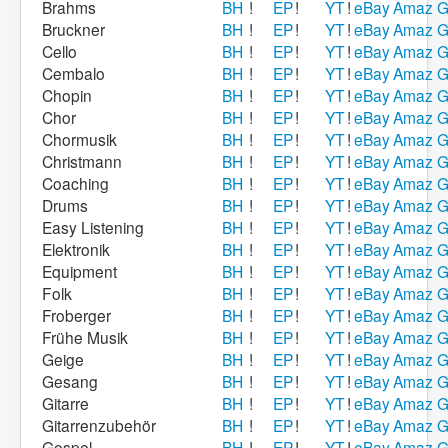
Brahms
BH
!
EP
!
YT
!
eBay
Amaz
G
Bruckner
BH
!
EP
!
YT
!
eBay
Amaz
G
Cello
BH
!
EP
!
YT
!
eBay
Amaz
G
Cembalo
BH
!
EP
!
YT
!
eBay
Amaz
G
Chopin
BH
!
EP
!
YT
!
eBay
Amaz
G
Chor
BH
!
EP
!
YT
!
eBay
Amaz
G
Chormusik
BH
!
EP
!
YT
!
eBay
Amaz
G
Christmann
BH
!
EP
!
YT
!
eBay
Amaz
G
Coaching
BH
!
EP
!
YT
!
eBay
Amaz
G
Drums
BH
!
EP
!
YT
!
eBay
Amaz
G
Easy Listening
BH
!
EP
!
YT
!
eBay
Amaz
G
Elektronik
BH
!
EP
!
YT
!
eBay
Amaz
G
Equipment
BH
!
EP
!
YT
!
eBay
Amaz
G
Folk
BH
!
EP
!
YT
!
eBay
Amaz
G
Froberger
BH
!
EP
!
YT
!
eBay
Amaz
G
Frühe Musik
BH
!
EP
!
YT
!
eBay
Amaz
G
Geige
BH
!
EP
!
YT
!
eBay
Amaz
G
Gesang
BH
!
EP
!
YT
!
eBay
Amaz
G
Gitarre
BH
!
EP
!
YT
!
eBay
Amaz
G
Gitarrenzubehör
BH
!
EP
!
YT
!
eBay
Amaz
G
Gospel
BH
!
EP
!
YT
!
eBay
Amaz
G