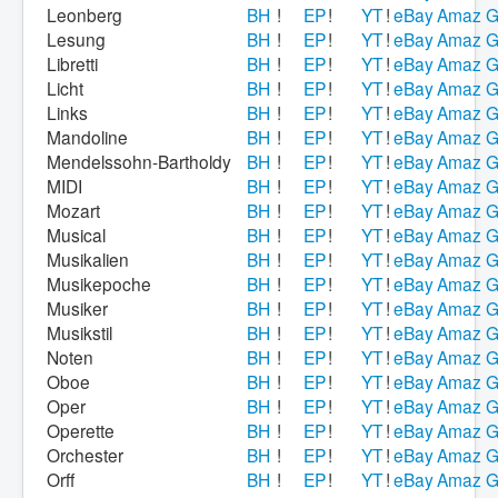
Leonberg
BH
!
EP
!
YT
!
eBay
Amaz
G
Lesung
BH
!
EP
!
YT
!
eBay
Amaz
G
Libretti
BH
!
EP
!
YT
!
eBay
Amaz
G
Licht
BH
!
EP
!
YT
!
eBay
Amaz
G
Links
BH
!
EP
!
YT
!
eBay
Amaz
G
Mandoline
BH
!
EP
!
YT
!
eBay
Amaz
G
Mendelssohn-Bartholdy
BH
!
EP
!
YT
!
eBay
Amaz
G
MIDI
BH
!
EP
!
YT
!
eBay
Amaz
G
Mozart
BH
!
EP
!
YT
!
eBay
Amaz
G
Musical
BH
!
EP
!
YT
!
eBay
Amaz
G
Musikalien
BH
!
EP
!
YT
!
eBay
Amaz
G
Musikepoche
BH
!
EP
!
YT
!
eBay
Amaz
G
Musiker
BH
!
EP
!
YT
!
eBay
Amaz
G
Musikstil
BH
!
EP
!
YT
!
eBay
Amaz
G
Noten
BH
!
EP
!
YT
!
eBay
Amaz
G
Oboe
BH
!
EP
!
YT
!
eBay
Amaz
G
Oper
BH
!
EP
!
YT
!
eBay
Amaz
G
Operette
BH
!
EP
!
YT
!
eBay
Amaz
G
Orchester
BH
!
EP
!
YT
!
eBay
Amaz
G
Orff
BH
!
EP
!
YT
!
eBay
Amaz
G