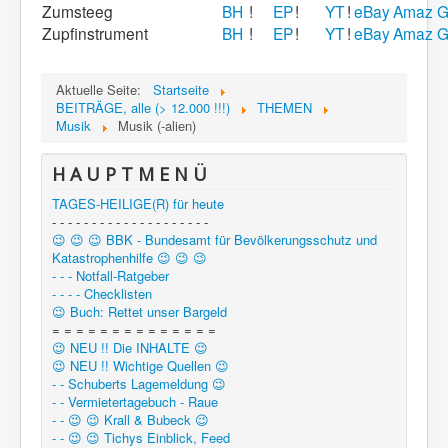
Zumsteeg
BH
!
EP
!
YT
!
eBay
Amaz
G
Zupfinstrument
BH
!
EP
!
YT
!
eBay
Amaz
G
Aktuelle Seite:
Startseite
BEITRÄGE, alle (> 12.000 !!!)
THEMEN
Musik
Musik (-alien)
H A U P T M E N Ü
TAGES-HEILIGE(R) für heute
- - - - - - - - - - - - - - - - - - - -
😉 😉 😉 BBK - Bundesamt für Bevölkerungsschutz und
Katastrophenhilfe 😉 😉 😉
- - - Notfall-Ratgeber
- - - - Checklisten
😉 Buch: Rettet unser Bargeld
= = = = = = = = = = = = = =
😉 NEU !! Die INHALTE 😉
😉 NEU !! Wichtige Quellen 😉
- - Schuberts Lagemeldung 😉
- - Vermietertagebuch - Raue
- - 😉 😉 Krall & Bubeck 😉
- - 😉 😉 Tichys Einblick, Feed