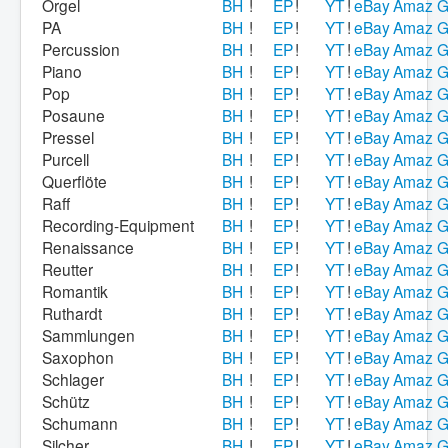
Orgel
BH
!
EP
!
YT
!
eBay
Amaz
G
PA
BH
!
EP
!
YT
!
eBay
Amaz
G
Percussion
BH
!
EP
!
YT
!
eBay
Amaz
G
Piano
BH
!
EP
!
YT
!
eBay
Amaz
G
Pop
BH
!
EP
!
YT
!
eBay
Amaz
G
Posaune
BH
!
EP
!
YT
!
eBay
Amaz
G
Pressel
BH
!
EP
!
YT
!
eBay
Amaz
G
Purcell
BH
!
EP
!
YT
!
eBay
Amaz
G
Querflöte
BH
!
EP
!
YT
!
eBay
Amaz
G
Raff
BH
!
EP
!
YT
!
eBay
Amaz
G
Recording-Equipment
BH
!
EP
!
YT
!
eBay
Amaz
G
Renaissance
BH
!
EP
!
YT
!
eBay
Amaz
G
Reutter
BH
!
EP
!
YT
!
eBay
Amaz
G
Romantik
BH
!
EP
!
YT
!
eBay
Amaz
G
Ruthardt
BH
!
EP
!
YT
!
eBay
Amaz
G
Sammlungen
BH
!
EP
!
YT
!
eBay
Amaz
G
Saxophon
BH
!
EP
!
YT
!
eBay
Amaz
G
Schlager
BH
!
EP
!
YT
!
eBay
Amaz
G
Schütz
BH
!
EP
!
YT
!
eBay
Amaz
G
Schumann
BH
!
EP
!
YT
!
eBay
Amaz
G
Silcher
BH
!
EP
!
YT
!
eBay
Amaz
G