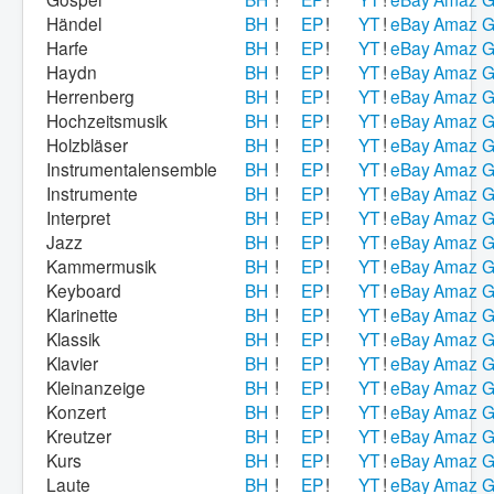
Händel
BH
!
EP
!
YT
!
eBay
Amaz
G
Harfe
BH
!
EP
!
YT
!
eBay
Amaz
G
Haydn
BH
!
EP
!
YT
!
eBay
Amaz
G
Herrenberg
BH
!
EP
!
YT
!
eBay
Amaz
G
Hochzeitsmusik
BH
!
EP
!
YT
!
eBay
Amaz
G
Holzbläser
BH
!
EP
!
YT
!
eBay
Amaz
G
Instrumentalensemble
BH
!
EP
!
YT
!
eBay
Amaz
G
Instrumente
BH
!
EP
!
YT
!
eBay
Amaz
G
Interpret
BH
!
EP
!
YT
!
eBay
Amaz
G
Jazz
BH
!
EP
!
YT
!
eBay
Amaz
G
Kammermusik
BH
!
EP
!
YT
!
eBay
Amaz
G
Keyboard
BH
!
EP
!
YT
!
eBay
Amaz
G
Klarinette
BH
!
EP
!
YT
!
eBay
Amaz
G
Klassik
BH
!
EP
!
YT
!
eBay
Amaz
G
Klavier
BH
!
EP
!
YT
!
eBay
Amaz
G
Kleinanzeige
BH
!
EP
!
YT
!
eBay
Amaz
G
Konzert
BH
!
EP
!
YT
!
eBay
Amaz
G
Kreutzer
BH
!
EP
!
YT
!
eBay
Amaz
G
Kurs
BH
!
EP
!
YT
!
eBay
Amaz
G
Laute
BH
!
EP
!
YT
!
eBay
Amaz
G