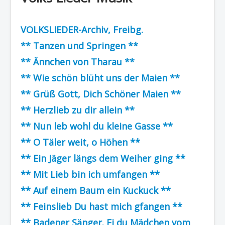
Region - BBSifi
VOLKSLIEDER-Archiv, Freibg.
Verlag
** Tanzen und Springen **
** Ännchen von Tharau **
** Wie schön blüht uns der Maien **
** Grüß Gott, Dich Schöner Maien **
** Herzlieb zu dir allein **
** Nun leb wohl du kleine Gasse **
** O Täler weit, o Höhen **
** Ein Jäger längs dem Weiher ging **
** Mit Lieb bin ich umfangen **
** Auf einem Baum ein Kuckuck **
** Feinslieb Du hast mich gfangen **
** Badener Sänger. Ei du Mädchen vom