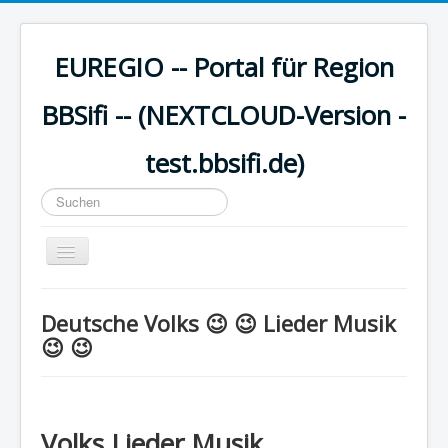
EUREGIO -- Portal für Region
BBSifi -- (NEXTCLOUD-Version -
test.bbsifi.de)
Suchen
...
Navigation
an/aus
HOME
Deutsche Volks 😉 😉 Lieder Musik
H A U P T M E N Ü
😉 😉
EUREGIO - Inhalte
KULTUR
Volks Lieder Musik
WISSEN - aktuell