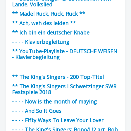
Lande. Volkslied
** Mädel Ruck, Ruck, Ruck **
** Ach, weh des leiden **
** Ich bin ein deutscher Knabe
- - - - Klavierbegleitung
** YouTube-Playliste - DEUTSCHE WEISEN
- Klavierbegleitung
** The King’s Singers - 200 Top-Titel
** The King's Singers l Schwetzinger SWR
Festspiele 2018
- - - - Now is the month of maying
- - - - And So It Goes
- - - - Fifty Ways To Leave Your Lover
- - - - The King's Singers: Bono/U2 arr. Bob