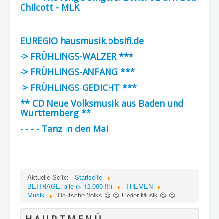
Chilcott - MLK
EUREGIO hausmusik.bbsifi.de
-> FRÜHLINGS-WALZER ***
-> FRÜHLINGS-ANFANG ***
-> FRÜHLINGS-GEDICHT ***
** CD Neue Volksmusik aus Baden und
Württemberg **
- - - - Tanz in den Mai
Aktuelle Seite:
Startseite
BEITRÄGE, alle (> 12.000 !!!)
THEMEN
Musik
Deutsche Volks 😉 😉 Lieder Musik 😉 😉
H A U P T M E N Ü