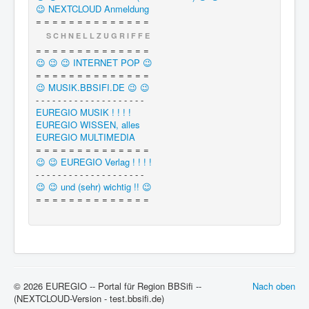
😉 NEXTCLOUD Anmeldung
= = = = = = = = = = = = = =
S C H N E L L Z U G R I F F E
= = = = = = = = = = = = = =
😉 😉 😉 INTERNET POP 😉
= = = = = = = = = = = = = =
😉 MUSIK.BBSIFI.DE 😉 😉
- - - - - - - - - - - - - - - - - - - -
EUREGIO MUSIK ! ! ! !
EUREGIO WISSEN, alles
EUREGIO MULTIMEDIA
= = = = = = = = = = = = = =
😉 😉 EUREGIO Verlag ! ! ! !
- - - - - - - - - - - - - - - - - - - -
😉 😉 und (sehr) wichtig !! 😉
= = = = = = = = = = = = = =
© 2026 EUREGIO -- Portal für Region BBSifi --
Nach oben
(NEXTCLOUD-Version - test.bbsifi.de)