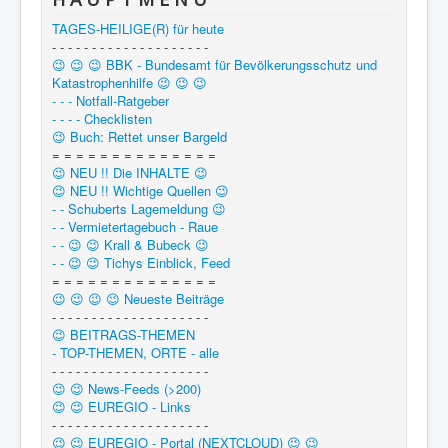
TAGES-HEILIGE(R) für heute
- - - - - - - - - - - - - - - - - - - -
😉 😉 😉 BBK - Bundesamt für Bevölkerungsschutz und
Katastrophenhilfe 😉 😉 😉
- - - Notfall-Ratgeber
- - - - Checklisten
😉 Buch: Rettet unser Bargeld
= = = = = = = = = = = = = =
😉 NEU !! Die INHALTE 😉
😉 NEU !! Wichtige Quellen 😉
- - Schuberts Lagemeldung 😉
- - Vermietertagebuch - Raue
- - 😉 😉 Krall & Bubeck 😉
- - 😉 😉 Tichys Einblick, Feed
= = = = = = = = = = = = = =
😉 😉 😉 😉 Neueste Beiträge
- - - - - - - - - - - - - - - - - - - -
😉 BEITRAGS-THEMEN
- TOP-THEMEN, ORTE - alle
- - - - - - - - - - - - - - - - - - - -
😉 😉 News-Feeds (>200)
😉 😉 EUREGIO - Links
- - - - - - - - - - - - - - - - - - - -
😉 😉 EUREGIO - Portal (NEXTCLOUD) 😉 😉