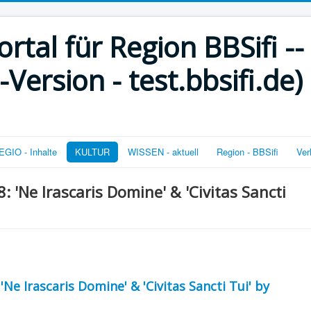
rtal für Region BBSifi --
ersion - test.bbsifi.de)
GIO - Inhalte
KULTUR
WISSEN - aktuell
Region - BBSifi
Ver
 'Ne Irascaris Domine' & 'Civitas Sancti
Ne Irascaris Domine' & 'Civitas Sancti Tui' by