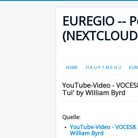
EUREGIO -- Po
(NEXTCLOUD-V
HOME
H A U P T M E N Ü
EURE
YouTube-Video - VOCES8:
Tui' by William Byrd
Quelle:
YouTube-Video - VOCES8: '
William Byrd