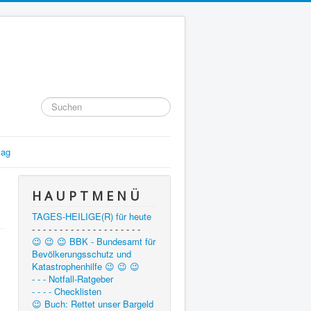
Suchen
...
lag
H A U P T M E N Ü
TAGES-HEILIGE(R) für heute
- - - - - - - - - - - - - - - - - - - -
😉 😉 😉 BBK - Bundesamt für
Bevölkerungsschutz und
Katastrophenhilfe 😉 😉 😉
- - - Notfall-Ratgeber
- - - - Checklisten
😉 Buch: Rettet unser Bargeld