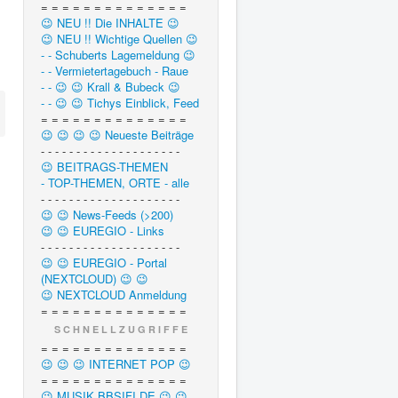
= = = = = = = = = = = = = =
😉 NEU !! Die INHALTE 😉
😉 NEU !! Wichtige Quellen 😉
- - Schuberts Lagemeldung 😉
- - Vermietertagebuch - Raue
- - 😉 😉 Krall & Bubeck 😉
- - 😉 😉 Tichys Einblick, Feed
= = = = = = = = = = = = = =
😉 😉 😉 😉 Neueste Beiträge
- - - - - - - - - - - - - - - - - - - -
😉 BEITRAGS-THEMEN
- TOP-THEMEN, ORTE - alle
- - - - - - - - - - - - - - - - - - - -
😉 😉 News-Feeds (>200)
😉 😉 EUREGIO - Links
- - - - - - - - - - - - - - - - - - - -
😉 😉 EUREGIO - Portal
(NEXTCLOUD) 😉 😉
😉 NEXTCLOUD Anmeldung
= = = = = = = = = = = = = =
S C H N E L L Z U G R I F F E
= = = = = = = = = = = = = =
😉 😉 😉 INTERNET POP 😉
= = = = = = = = = = = = = =
😉 MUSIK.BBSIFI.DE 😉 😉