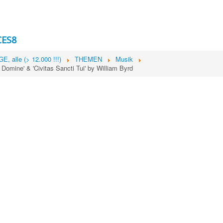
CES8
, alle (> 12.000 !!!)
THEMEN
Musik
Domine' & 'Civitas Sancti Tui' by William Byrd