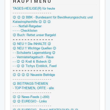
H A U P T M E N Ü
TAGES-HEILIGE(R) für heute
- - - - - - - - - - - - - - - - - - - -
😉 😉 😉 BBK - Bundesamt für Bevölkerungsschutz und
Katastrophenhilfe 😉 😉 😉
- - - Notfall-Ratgeber
- - - - Checklisten
😉 Buch: Rettet unser Bargeld
= = = = = = = = = = = = = =
😉 NEU !! Die INHALTE 😉
😉 NEU !! Wichtige Quellen 😉
- - Schuberts Lagemeldung 😉
- - Vermietertagebuch - Raue
- - 😉 😉 Krall & Bubeck 😉
- - 😉 😉 Tichys Einblick, Feed
= = = = = = = = = = = = = =
😉 😉 😉 😉 Neueste Beiträge
- - - - - - - - - - - - - - - - - - - -
😉 BEITRAGS-THEMEN
- TOP-THEMEN, ORTE - alle
- - - - - - - - - - - - - - - - - - - -
😉 😉 News-Feeds (>200)
😉 😉 EUREGIO - Links
- - - - - - - - - - - - - - - - - - - -
😉 😉 EUREGIO - Portal (NEXTCLOUD) 😉 😉