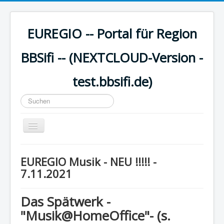
EUREGIO -- Portal für Region
BBSifi -- (NEXTCLOUD-Version -
test.bbsifi.de)
Suchen
...
Navigation
an/aus
HOME
EUREGIO Musik - NEU !!!!! -
H A U P T M E N Ü
7.11.2021
EUREGIO - Inhalte
Das Spätwerk -
KULTUR
"Musik@HomeOffice"- (s.
WISSEN - aktuell