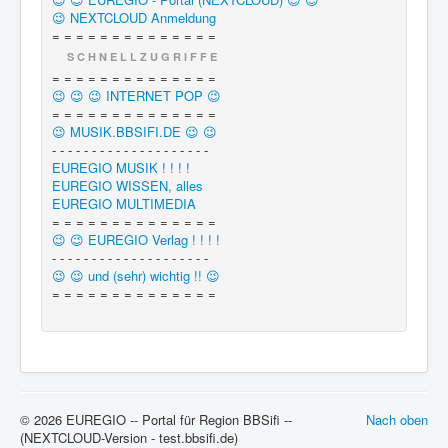
😉 NEXTCLOUD Anmeldung
= = = = = = = = = = = = = =
S C H N E L L Z U G R I F F E
= = = = = = = = = = = = = =
😉 😉 😉 INTERNET POP 😉
= = = = = = = = = = = = = =
😉 MUSIK.BBSIFI.DE 😉 😉
- - - - - - - - - - - - - - - - - - - -
EUREGIO MUSIK ! ! ! !
EUREGIO WISSEN, alles
EUREGIO MULTIMEDIA
= = = = = = = = = = = = = =
😉 😉 EUREGIO Verlag ! ! ! !
- - - - - - - - - - - - - - - - - - - -
😉 😉 und (sehr) wichtig !! 😉
= = = = = = = = = = = = = =
© 2026 EUREGIO -- Portal für Region BBSifi --
Nach oben
(NEXTCLOUD-Version - test.bbsifi.de)