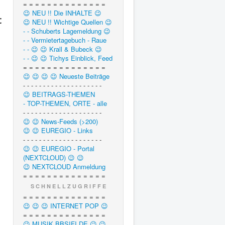
= = = = = = = = = = = = = =
😉 NEU !! Die INHALTE 😉
t
😉 NEU !! Wichtige Quellen 😉
- - Schuberts Lagemeldung 😉
- - Vermietertagebuch - Raue
- - 😉 😉 Krall & Bubeck 😉
- - 😉 😉 Tichys Einblick, Feed
= = = = = = = = = = = = = =
😉 😉 😉 😉 Neueste Beiträge
- - - - - - - - - - - - - - - - - - - -
😉 BEITRAGS-THEMEN
- TOP-THEMEN, ORTE - alle
- - - - - - - - - - - - - - - - - - - -
😉 😉 News-Feeds (>200)
😉 😉 EUREGIO - Links
- - - - - - - - - - - - - - - - - - - -
😉 😉 EUREGIO - Portal
(NEXTCLOUD) 😉 😉
😉 NEXTCLOUD Anmeldung
= = = = = = = = = = = = = =
S C H N E L L Z U G R I F F E
= = = = = = = = = = = = = =
😉 😉 😉 INTERNET POP 😉
= = = = = = = = = = = = = =
😉 MUSIK.BBSIFI.DE 😉 😉