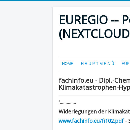
EUREGIO -- Po
(NEXTCLOUD-V
HOME
H A U P T M E N Ü
EURE
fachinfo.eu - Dipl.-Ch
Klimakatastrophen-Hypo
'..............
Widerlegungen der Klimaka
www.fachinfo.eu/fi102.pdf
- 