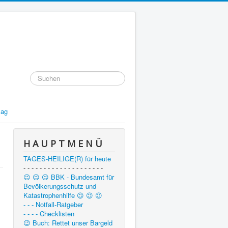
Suchen
...
lag
H A U P T M E N Ü
TAGES-HEILIGE(R) für heute
- - - - - - - - - - - - - - - - - - - -
😉 😉 😉 BBK - Bundesamt für
Bevölkerungsschutz und
Katastrophenhilfe 😉 😉 😉
- - - Notfall-Ratgeber
- - - - Checklisten
😉 Buch: Rettet unser Bargeld