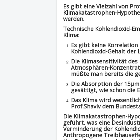
Es gibt eine Vielzahl von Pr
Klimakatastrophen-Hypothese
werden.
Technische Kohlendioxid-Emi
Klima:
Es gibt keine Korrelatio
Kohlendioxid-Gehalt der L
Die Klimasensitivität des
Atmosphären-Konzentratio
müßte man bereits die g
Die Absorption der 15μm-
gesättigt, wie schon die
Das Klima wird wesentlich
Prof.Shaviv dem Bundest
Die Klimakatastrophen-Hypo
geführt, was eine Desindust
Verminderung der Kohlendiox
Anthropogene Treibhauseffe