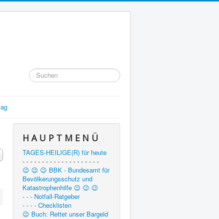
Suchen
...
lag
H A U P T M E N Ü
TAGES-HEILIGE(R) für heute
#
- - - - - - - - - - - - - - - - - - - -
😉 😉 😉 BBK - Bundesamt für
Bevölkerungsschutz und
Katastrophenhilfe 😉 😉 😉
- - - Notfall-Ratgeber
- - - - Checklisten
😉 Buch: Rettet unser Bargeld