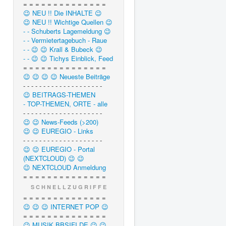
= = = = = = = = = = = = = =
😉 NEU !! Die INHALTE 😉
😉 NEU !! Wichtige Quellen 😉
- - Schuberts Lagemeldung 😉
- - Vermietertagebuch - Raue
- - 😉 😉 Krall & Bubeck 😉
- - 😉 😉 Tichys Einblick, Feed
= = = = = = = = = = = = = =
😉 😉 😉 😉 Neueste Beiträge
- - - - - - - - - - - - - - - - - - - -
😉 BEITRAGS-THEMEN
- TOP-THEMEN, ORTE - alle
- - - - - - - - - - - - - - - - - - - -
😉 😉 News-Feeds (>200)
😉 😉 EUREGIO - Links
- - - - - - - - - - - - - - - - - - - -
😉 😉 EUREGIO - Portal
(NEXTCLOUD) 😉 😉
😉 NEXTCLOUD Anmeldung
= = = = = = = = = = = = = =
S C H N E L L Z U G R I F F E
= = = = = = = = = = = = = =
😉 😉 😉 INTERNET POP 😉
= = = = = = = = = = = = = =
😉 MUSIK.BBSIFI.DE 😉 😉