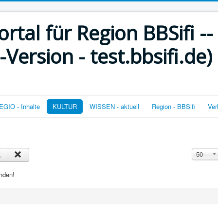
rtal für Region BBSifi --
ersion - test.bbsifi.de)
GIO - Inhalte
KULTUR
WISSEN - aktuell
Region - BBSifi
Ver
Anzeige 
50
nden!