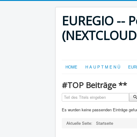
EUREGIO -- Po
(NEXTCLOUD-V
HOME
H A U P T M E N Ü
EURE
#TOP Beiträge **
Teil des Titels eingeben
Es wurden keine passenden Einträge gefu
Aktuelle Seite:
Startseite