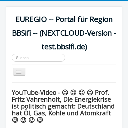
EUREGIO -- Portal für Region
BBSifi -- (NEXTCLOUD-Version -
test.bbsifi.de)
Suchen
...
Navigation
an/aus
HOME
YouTube-Video - 😉 😉 😉 😉 Prof.
H A U P T M E N Ü
Fritz Vahrenholt, Die Energiekrise
ist politisch gemacht: Deutschland
EUREGIO - Inhalte
hat Öl, Gas, Kohle und Atomkraft
KULTUR
😉 😉 😉 😉
WISSEN - aktuell