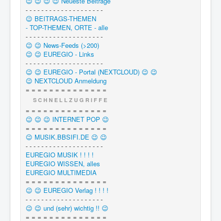
😉 😉 😉 😉 Neueste Beiträge
- - - - - - - - - - - - - - - - - - - -
😉 BEITRAGS-THEMEN
- TOP-THEMEN, ORTE - alle
- - - - - - - - - - - - - - - - - - - -
😉 😉 News-Feeds (>200)
😉 😉 EUREGIO - Links
- - - - - - - - - - - - - - - - - - - -
😉 😉 EUREGIO - Portal (NEXTCLOUD) 😉 😉
😉 NEXTCLOUD Anmeldung
= = = = = = = = = = = = = =
S C H N E L L Z U G R I F F E
= = = = = = = = = = = = = =
😉 😉 😉 INTERNET POP 😉
= = = = = = = = = = = = = =
😉 MUSIK.BBSIFI.DE 😉 😉
- - - - - - - - - - - - - - - - - - - -
EUREGIO MUSIK ! ! ! !
EUREGIO WISSEN, alles
EUREGIO MULTIMEDIA
= = = = = = = = = = = = = =
😉 😉 EUREGIO Verlag ! ! ! !
- - - - - - - - - - - - - - - - - - - -
😉 😉 und (sehr) wichtig !! 😉
= = = = = = = = = = = = = =