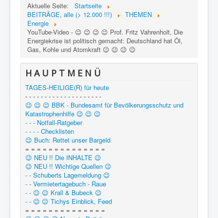
Aktuelle Seite:
Startseite
BEITRÄGE, alle (> 12.000 !!!)
THEMEN
Energie
YouTube-Video - 😉 😉 😉 😉 Prof. Fritz Vahrenholt, Die
Energiekrise ist politisch gemacht: Deutschland hat Öl,
Gas, Kohle und Atomkraft 😉 😉 😉 😉
H A U P T M E N Ü
TAGES-HEILIGE(R) für heute
- - - - - - - - - - - - - - - - - - - -
😉 😉 😉 BBK - Bundesamt für Bevölkerungsschutz und
Katastrophenhilfe 😉 😉 😉
- - - Notfall-Ratgeber
- - - - Checklisten
😉 Buch: Rettet unser Bargeld
= = = = = = = = = = = = = =
😉 NEU !! Die INHALTE 😉
😉 NEU !! Wichtige Quellen 😉
- - Schuberts Lagemeldung 😉
- - Vermietertagebuch - Raue
- - 😉 😉 Krall & Bubeck 😉
- - 😉 😉 Tichys Einblick, Feed
= = = = = = = = = = = = = =