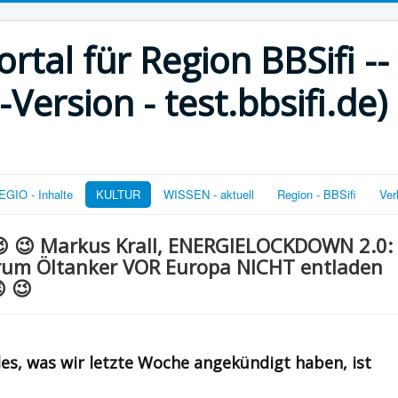
rtal für Region BBSifi --
ersion - test.bbsifi.de)
GIO - Inhalte
KULTUR
WISSEN - aktuell
Region - BBSifi
Ver
😉 😉 Markus Krall, ENERGIELOCKDOWN 2.0:
arum Öltanker VOR Europa NICHT entladen
 😉
s, was wir letzte Woche angekündigt haben, ist