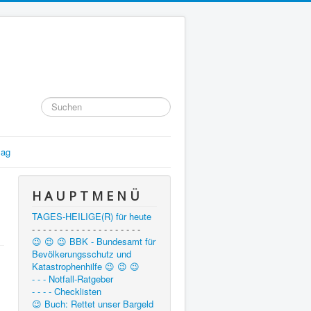
Suchen
...
lag
H A U P T M E N Ü
TAGES-HEILIGE(R) für heute
- - - - - - - - - - - - - - - - - - - -
😉 😉 😉 BBK - Bundesamt für
Bevölkerungsschutz und
Katastrophenhilfe 😉 😉 😉
- - - Notfall-Ratgeber
- - - - Checklisten
😉 Buch: Rettet unser Bargeld