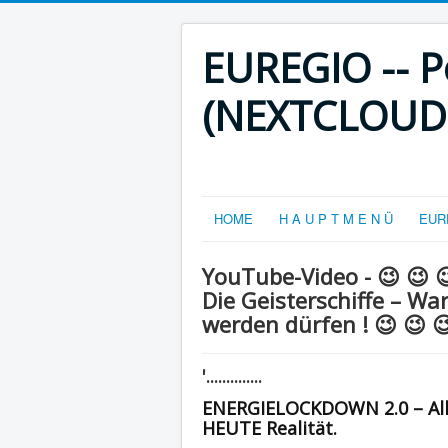
EUREGIO -- Po
(NEXTCLOUD-V
HOME
H A U P T M E N Ü
EURE
YouTube-Video - 😉 😉 
Die Geisterschiffe – W
werden dürfen ! 😉 😉 
'..............
ENERGIELOCKDOWN 2.0 – Alle
HEUTE Realität.