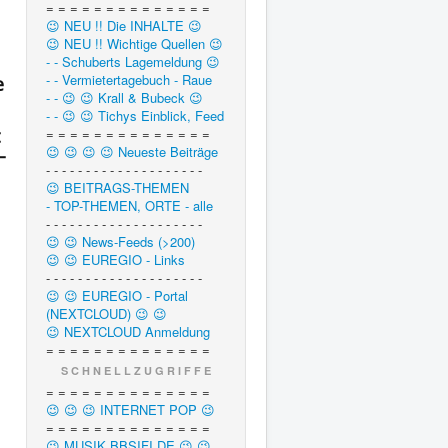
= = = = = = = = = = = = = =
😉 NEU !! Die INHALTE 😉
😉 NEU !! Wichtige Quellen 😉
- - Schuberts Lagemeldung 😉
- - Vermietertagebuch - Raue
e
- - 😉 😉 Krall & Bubeck 😉
- - 😉 😉 Tichys Einblick, Feed
t
= = = = = = = = = = = = = =
😉 😉 😉 😉 Neueste Beiträge
–
- - - - - - - - - - - - - - - - - - - -
😉 BEITRAGS-THEMEN
- TOP-THEMEN, ORTE - alle
- - - - - - - - - - - - - - - - - - - -
😉 😉 News-Feeds (>200)
😉 😉 EUREGIO - Links
- - - - - - - - - - - - - - - - - - - -
😉 😉 EUREGIO - Portal
(NEXTCLOUD) 😉 😉
😉 NEXTCLOUD Anmeldung
= = = = = = = = = = = = = =
S C H N E L L Z U G R I F F E
= = = = = = = = = = = = = =
😉 😉 😉 INTERNET POP 😉
= = = = = = = = = = = = = =
😉 MUSIK.BBSIFI.DE 😉 😉