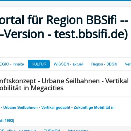
rtal für Region BBSifi --
ersion - test.bbsifi.de)
GIO - Inhalte
KULTUR
WISSEN - aktuell
Region - BBSifi
Ver
nftskonzept - Urbane Seilbahnen - Vertikal
bilität in Megacities
- Urbane Seilbahnen - Vertikal gedacht - Zukünftige Mobilität in
it 1993)
, alle (> 12.000 !!!)
THEMEN
Infrastruktur