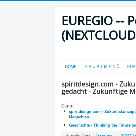
EUREGIO -- Po
(NEXTCLOUD-V
HOME
H A U P T M E N Ü
EURE
spiritdesign.com - Zuku
gedacht - Zukünftige Mo
Quelle:
spiritdesign.com - Zukunftskonzept 
Megacities
Geschichte - Thinking the Future (se
Aktuelle Seite:
Startseite
BEITRÄGE