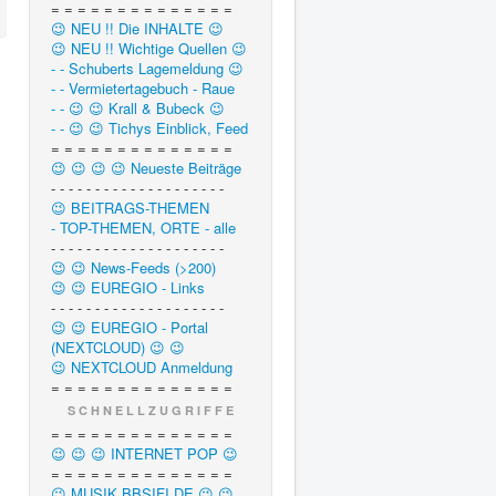
= = = = = = = = = = = = = =
😉 NEU !! Die INHALTE 😉
😉 NEU !! Wichtige Quellen 😉
- - Schuberts Lagemeldung 😉
- - Vermietertagebuch - Raue
- - 😉 😉 Krall & Bubeck 😉
- - 😉 😉 Tichys Einblick, Feed
= = = = = = = = = = = = = =
😉 😉 😉 😉 Neueste Beiträge
- - - - - - - - - - - - - - - - - - - -
😉 BEITRAGS-THEMEN
- TOP-THEMEN, ORTE - alle
- - - - - - - - - - - - - - - - - - - -
😉 😉 News-Feeds (>200)
😉 😉 EUREGIO - Links
- - - - - - - - - - - - - - - - - - - -
😉 😉 EUREGIO - Portal
(NEXTCLOUD) 😉 😉
😉 NEXTCLOUD Anmeldung
= = = = = = = = = = = = = =
S C H N E L L Z U G R I F F E
= = = = = = = = = = = = = =
😉 😉 😉 INTERNET POP 😉
= = = = = = = = = = = = = =
😉 MUSIK.BBSIFI.DE 😉 😉