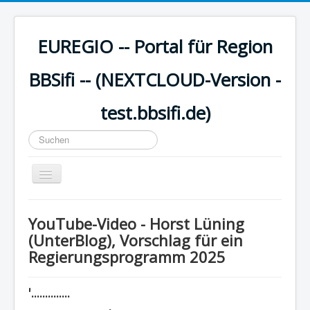
EUREGIO -- Portal für Region
BBSifi -- (NEXTCLOUD-Version -
test.bbsifi.de)
Suchen
...
Navigation
an/aus
HOME
YouTube-Video - Horst Lüning
H A U P T M E N Ü
(UnterBlog), Vorschlag für ein
Regierungsprogramm 2025
EUREGIO - Inhalte
KULTUR
'..............
WISSEN - aktuell