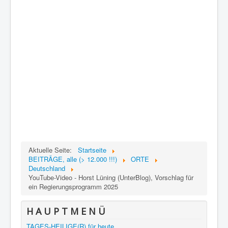
Aktuelle Seite:
Startseite
BEITRÄGE, alle (> 12.000 !!!)
ORTE
Deutschland
YouTube-Video - Horst Lüning (UnterBlog), Vorschlag für
ein Regierungsprogramm 2025
H A U P T M E N Ü
TAGES-HEILIGE(R) für heute