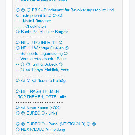
- - - - - - - - - - - - - - - - - - - -
😉 😉 😉 BBK - Bundesamt für Bevölkerungsschutz und
Katastrophenhilfe 😉 😉 😉
- - - Notfall-Ratgeber
- - - - Checklisten
😉 Buch: Rettet unser Bargeld
= = = = = = = = = = = = = =
😉 NEU !! Die INHALTE 😉
😉 NEU !! Wichtige Quellen 😉
- - Schuberts Lagemeldung 😉
- - Vermietertagebuch - Raue
- - 😉 😉 Krall & Bubeck 😉
- - 😉 😉 Tichys Einblick, Feed
= = = = = = = = = = = = = =
😉 😉 😉 😉 Neueste Beiträge
- - - - - - - - - - - - - - - - - - - -
😉 BEITRAGS-THEMEN
- TOP-THEMEN, ORTE - alle
- - - - - - - - - - - - - - - - - - - -
😉 😉 News-Feeds (>200)
😉 😉 EUREGIO - Links
- - - - - - - - - - - - - - - - - - - -
😉 😉 EUREGIO - Portal (NEXTCLOUD) 😉 😉
😉 NEXTCLOUD Anmeldung
= = = = = = = = = = = = = =