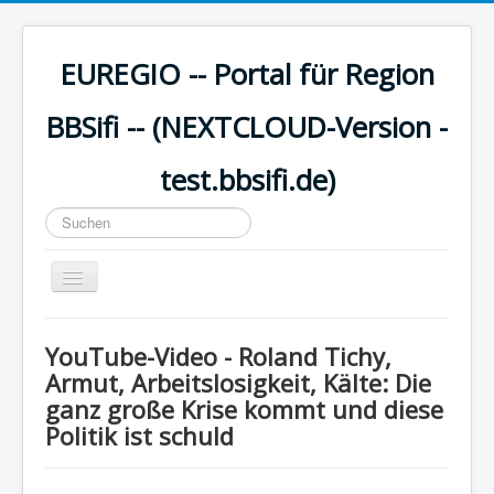
EUREGIO -- Portal für Region
BBSifi -- (NEXTCLOUD-Version -
test.bbsifi.de)
Suchen
...
Navigation
an/aus
HOME
YouTube-Video - Roland Tichy,
H A U P T M E N Ü
Armut, Arbeitslosigkeit, Kälte: Die
ganz große Krise kommt und diese
EUREGIO - Inhalte
Politik ist schuld
KULTUR
WISSEN - aktuell