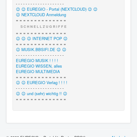
- - - - - - - - - - - - - - - - - - - -
😉 😉 EUREGIO - Portal (NEXTCLOUD) 😉 😉
😉 NEXTCLOUD Anmeldung
= = = = = = = = = = = = = =
S C H N E L L Z U G R I F F E
= = = = = = = = = = = = = =
😉 😉 😉 INTERNET POP 😉
= = = = = = = = = = = = = =
😉 MUSIK.BBSIFI.DE 😉 😉
- - - - - - - - - - - - - - - - - - - -
EUREGIO MUSIK ! ! ! !
EUREGIO WISSEN, alles
EUREGIO MULTIMEDIA
= = = = = = = = = = = = = =
😉 😉 EUREGIO Verlag ! ! ! !
- - - - - - - - - - - - - - - - - - - -
😉 😉 und (sehr) wichtig !! 😉
= = = = = = = = = = = = = =