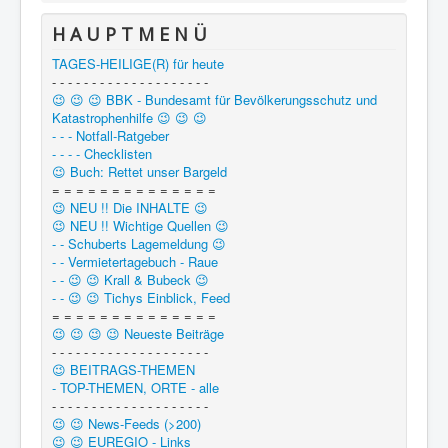
H A U P T M E N Ü
TAGES-HEILIGE(R) für heute
- - - - - - - - - - - - - - - - - - - -
😉 😉 😉 BBK - Bundesamt für Bevölkerungsschutz und
Katastrophenhilfe 😉 😉 😉
- - - Notfall-Ratgeber
- - - - Checklisten
😉 Buch: Rettet unser Bargeld
= = = = = = = = = = = = = =
😉 NEU !! Die INHALTE 😉
😉 NEU !! Wichtige Quellen 😉
- - Schuberts Lagemeldung 😉
- - Vermietertagebuch - Raue
- - 😉 😉 Krall & Bubeck 😉
- - 😉 😉 Tichys Einblick, Feed
= = = = = = = = = = = = = =
😉 😉 😉 😉 Neueste Beiträge
- - - - - - - - - - - - - - - - - - - -
😉 BEITRAGS-THEMEN
- TOP-THEMEN, ORTE - alle
- - - - - - - - - - - - - - - - - - - -
😉 😉 News-Feeds (>200)
😉 😉 EUREGIO - Links