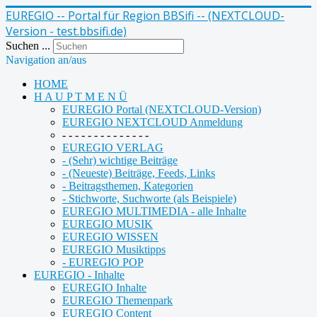
EUREGIO -- Portal für Region BBSifi -- (NEXTCLOUD-
Version - test.bbsifi.de)
Suchen ...
Navigation an/aus
HOME
H A U P T M E N Ü
EUREGIO Portal (NEXTCLOUD-Version)
EUREGIO NEXTCLOUD Anmeldung
- - - - - - - - - - - - - -
EUREGIO VERLAG
- (Sehr) wichtige Beiträge
- (Neueste) Beiträge, Feeds, Links
- Beitragsthemen, Kategorien
- Stichworte, Suchworte (als Beispiele)
EUREGIO MULTIMEDIA - alle Inhalte
EUREGIO MUSIK
EUREGIO WISSEN
EUREGIO Musiktipps
- EUREGIO POP
EUREGIO - Inhalte
EUREGIO Inhalte
EUREGIO Themenpark
EUREGIO Content