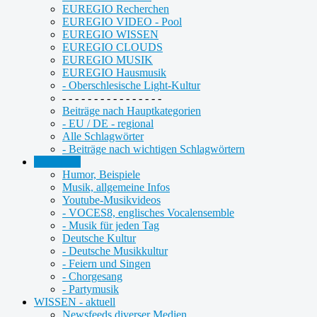
EUREGIO Recherchen
EUREGIO VIDEO - Pool
EUREGIO WISSEN
EUREGIO CLOUDS
EUREGIO MUSIK
EUREGIO Hausmusik
- Oberschlesische Light-Kultur
- - - - - - - - - - - - - - - -
Beiträge nach Hauptkategorien
- EU / DE - regional
Alle Schlagwörter
- Beiträge nach wichtigen Schlagwörtern
KULTUR
Humor, Beispiele
Musik, allgemeine Infos
Youtube-Musikvideos
- VOCES8, englisches Vocalensemble
- Musik für jeden Tag
Deutsche Kultur
- Deutsche Musikkultur
- Feiern und Singen
- Chorgesang
- Partymusik
WISSEN - aktuell
Newsfeeds diverser Medien