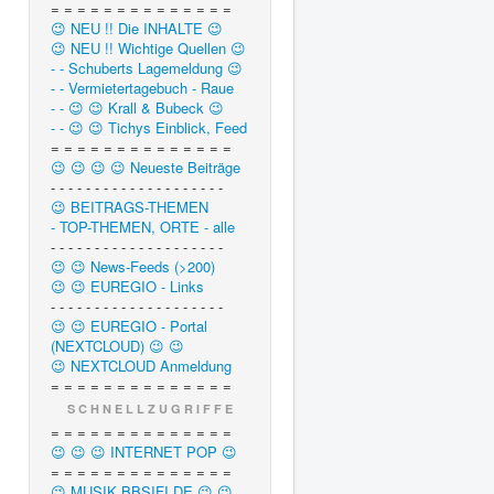
= = = = = = = = = = = = = =
😉 NEU !! Die INHALTE 😉
😉 NEU !! Wichtige Quellen 😉
- - Schuberts Lagemeldung 😉
- - Vermietertagebuch - Raue
- - 😉 😉 Krall & Bubeck 😉
- - 😉 😉 Tichys Einblick, Feed
= = = = = = = = = = = = = =
😉 😉 😉 😉 Neueste Beiträge
- - - - - - - - - - - - - - - - - - - -
😉 BEITRAGS-THEMEN
- TOP-THEMEN, ORTE - alle
- - - - - - - - - - - - - - - - - - - -
😉 😉 News-Feeds (>200)
😉 😉 EUREGIO - Links
- - - - - - - - - - - - - - - - - - - -
😉 😉 EUREGIO - Portal
(NEXTCLOUD) 😉 😉
😉 NEXTCLOUD Anmeldung
= = = = = = = = = = = = = =
S C H N E L L Z U G R I F F E
= = = = = = = = = = = = = =
😉 😉 😉 INTERNET POP 😉
= = = = = = = = = = = = = =
😉 MUSIK.BBSIFI.DE 😉 😉