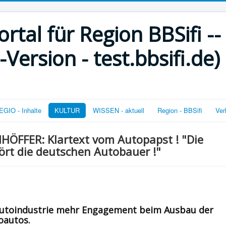
rtal für Region BBSifi --
ersion - test.bbsifi.de)
GIO - Inhalte
KULTUR
WISSEN - aktuell
Region - BBSifi
Ver
HÖFFER: Klartext vom Autopapst ! "Die
stört die deutschen Autobauer !"
 Autoindustrie mehr Engagement beim Ausbau der
oautos.