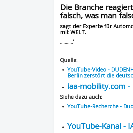
Die Branche reagiert 
falsch, was man fal
sagt der Experte für Automo
mit WELT.
...........'
Quelle:
YouTube-Video - DUDENHÖF
Berlin zerstört die deuts
iaa-mobility.com 
Siehe dazu auch:
YouTube-Recherche - Du
YouTube-Kanal - 