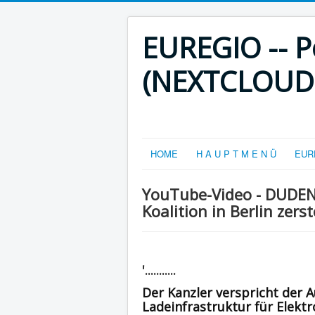
EUREGIO -- Po
(NEXTCLOUD-V
HOME
H A U P T M E N Ü
EURE
YouTube-Video - DUDEN
Koalition in Berlin zer
'...........
Der Kanzler verspricht der
Ladeinfrastruktur für Elektr