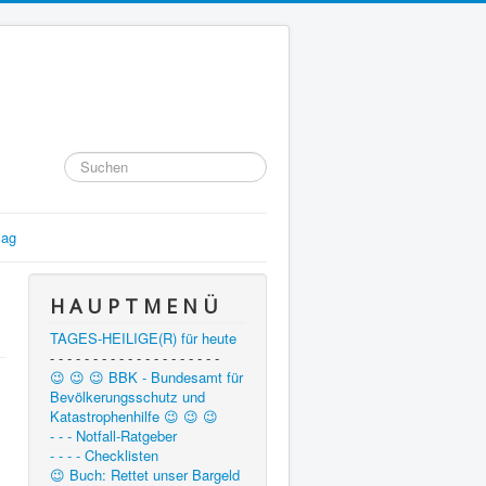
Suchen
...
lag
H A U P T M E N Ü
TAGES-HEILIGE(R) für heute
- - - - - - - - - - - - - - - - - - - -
😉 😉 😉 BBK - Bundesamt für
Bevölkerungsschutz und
Katastrophenhilfe 😉 😉 😉
- - - Notfall-Ratgeber
- - - - Checklisten
😉 Buch: Rettet unser Bargeld