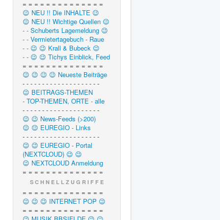
= = = = = = = = = = = = = =
😉 NEU !! Die INHALTE 😉
😉 NEU !! Wichtige Quellen 😉
- - Schuberts Lagemeldung 😉
- - Vermietertagebuch - Raue
- - 😉 😉 Krall & Bubeck 😉
- - 😉 😉 Tichys Einblick, Feed
= = = = = = = = = = = = = =
😉 😉 😉 😉 Neueste Beiträge
- - - - - - - - - - - - - - - - - - - -
😉 BEITRAGS-THEMEN
- TOP-THEMEN, ORTE - alle
- - - - - - - - - - - - - - - - - - - -
😉 😉 News-Feeds (>200)
😉 😉 EUREGIO - Links
- - - - - - - - - - - - - - - - - - - -
😉 😉 EUREGIO - Portal
(NEXTCLOUD) 😉 😉
😉 NEXTCLOUD Anmeldung
= = = = = = = = = = = = = =
S C H N E L L Z U G R I F F E
= = = = = = = = = = = = = =
😉 😉 😉 INTERNET POP 😉
= = = = = = = = = = = = = =
😉 MUSIK.BBSIFI.DE 😉 😉