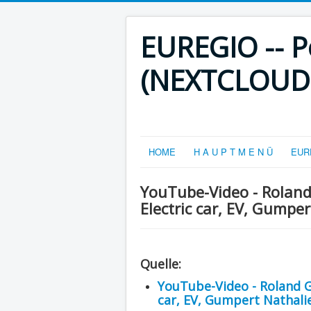
EUREGIO -- Po
(NEXTCLOUD-V
HOME
H A U P T M E N Ü
EURE
YouTube-Video - Roland
Electric car, EV, Gumper
Quelle:
YouTube-Video - Roland G
car, EV, Gumpert Nathalie