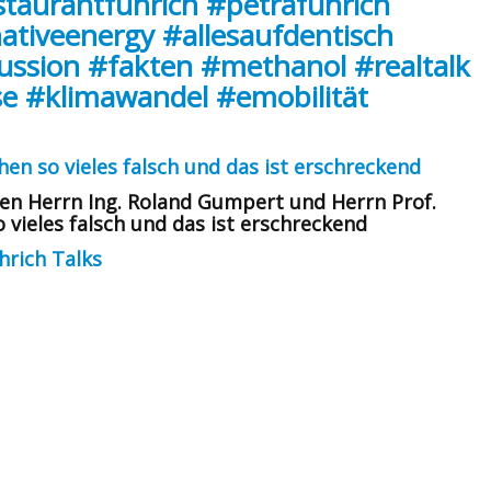
staurantführich
#petraführich
nativeenergy
#allesaufdentisch
ussion
#fakten
#methanol
#realtalk
se
#klimawandel
#emobilität
en so vieles falsch und das ist erschreckend
en Herrn Ing. Roland Gumpert und Herrn Prof.
vieles falsch und das ist erschreckend
hrich Talks