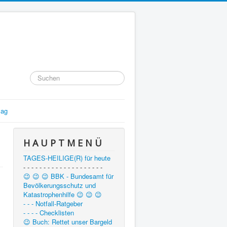
Suchen
...
lag
,
H A U P T M E N Ü
TAGES-HEILIGE(R) für heute
- - - - - - - - - - - - - - - - - - - -
😉 😉 😉 BBK - Bundesamt für
Bevölkerungsschutz und
Katastrophenhilfe 😉 😉 😉
- - - Notfall-Ratgeber
- - - - Checklisten
😉 Buch: Rettet unser Bargeld