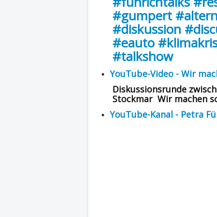
#führichtalks
#re
#gumpert
#alter
#diskussion
#disc
#eauto
#klimakri
#talkshow
YouTube-Video - Wir mach
Diskussionsrunde zwisch
Stockmar Wir machen so 
YouTube-Kanal - Petra Fü