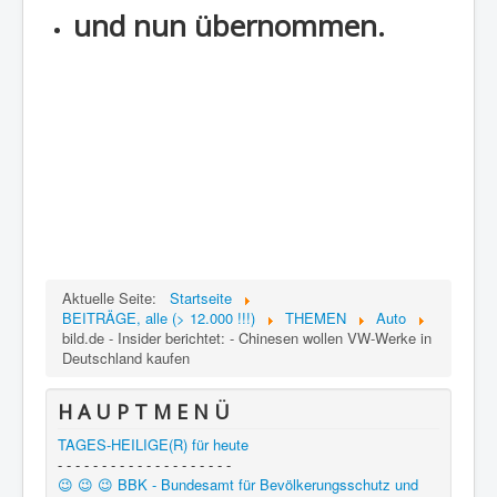
und nun übernommen.
Aktuelle Seite:
Startseite
BEITRÄGE, alle (> 12.000 !!!)
THEMEN
Auto
bild.de - Insider berichtet: - Chinesen wollen VW-Werke in
Deutschland kaufen
H A U P T M E N Ü
TAGES-HEILIGE(R) für heute
- - - - - - - - - - - - - - - - - - - -
😉 😉 😉 BBK - Bundesamt für Bevölkerungsschutz und