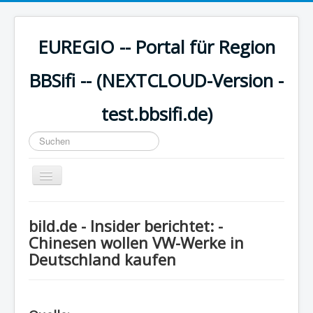
EUREGIO -- Portal für Region
BBSifi -- (NEXTCLOUD-Version -
test.bbsifi.de)
Suchen
...
Navigation
an/aus
HOME
bild.de - Insider berichtet: -
H A U P T M E N Ü
Chinesen wollen VW-Werke in
Deutschland kaufen
EUREGIO - Inhalte
KULTUR
WISSEN - aktuell