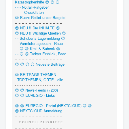
Katastrophenhilfe 😉 😉 😉
- - - Notfall-Ratgeber
- - - - Checklisten
😉 Buch: Rettet unser Bargeld
= = = = = = = = = = = = = =
😉 NEU !! Die INHALTE 😉
😉 NEU !! Wichtige Quellen 😉
- - Schuberts Lagemeldung 😉
- - Vermietertagebuch - Raue
- - 😉 😉 Krall & Bubeck 😉
- - 😉 😉 Tichys Einblick, Feed
= = = = = = = = = = = = = =
😉 😉 😉 😉 Neueste Beiträge
- - - - - - - - - - - - - - - - - - - -
😉 BEITRAGS-THEMEN
- TOP-THEMEN, ORTE - alle
- - - - - - - - - - - - - - - - - - - -
😉 😉 News-Feeds (>200)
😉 😉 EUREGIO - Links
- - - - - - - - - - - - - - - - - - - -
😉 😉 EUREGIO - Portal (NEXTCLOUD) 😉 😉
😉 NEXTCLOUD Anmeldung
= = = = = = = = = = = = = =
S C H N E L L Z U G R I F F E
= = = = = = = = = = = = = =