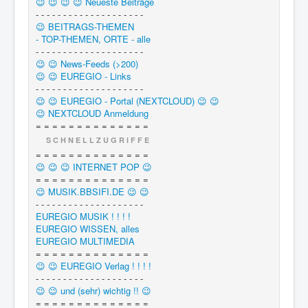
😉 😉 😉 😉 Neueste Beiträge
- - - - - - - - - - - - - - - - - - - -
😉 BEITRAGS-THEMEN
- TOP-THEMEN, ORTE - alle
- - - - - - - - - - - - - - - - - - - -
😉 😉 News-Feeds (>200)
😉 😉 EUREGIO - Links
- - - - - - - - - - - - - - - - - - - -
😉 😉 EUREGIO - Portal (NEXTCLOUD) 😉 😉
😉 NEXTCLOUD Anmeldung
= = = = = = = = = = = = = =
S C H N E L L Z U G R I F F E
= = = = = = = = = = = = = =
😉 😉 😉 INTERNET POP 😉
= = = = = = = = = = = = = =
😉 MUSIK.BBSIFI.DE 😉 😉
- - - - - - - - - - - - - - - - - - - -
EUREGIO MUSIK ! ! ! !
EUREGIO WISSEN, alles
EUREGIO MULTIMEDIA
= = = = = = = = = = = = = =
😉 😉 EUREGIO Verlag ! ! ! !
- - - - - - - - - - - - - - - - - - - -
😉 😉 und (sehr) wichtig !! 😉
= = = = = = = = = = = = = =