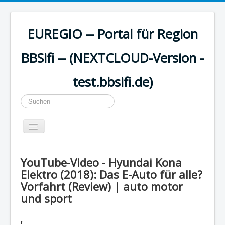
EUREGIO -- Portal für Region
BBSifi -- (NEXTCLOUD-Version -
test.bbsifi.de)
Suchen
...
Navigation
an/aus
HOME
YouTube-Video - Hyundai Kona
H A U P T M E N Ü
Elektro (2018): Das E-Auto für alle?
Vorfahrt (Review) | auto motor
EUREGIO - Inhalte
und sport
KULTUR
WISSEN - aktuell
'..........