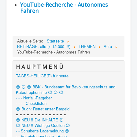
YouTube-Recherche - Autonomes
Region - BBSifi
Fahren
Verlag
Aktuelle Seite:
Startseite
BEITRÄGE, alle (> 12.000 !!!)
THEMEN
Auto
YouTube-Recherche - Autonomes Fahren
H A U P T M E N Ü
TAGES-HEILIGE(R) für heute
- - - - - - - - - - - - - - - - - - - -
😉 😉 😉 BBK - Bundesamt für Bevölkerungsschutz und
Katastrophenhilfe 😉 😉 😉
- - - Notfall-Ratgeber
- - - - Checklisten
😉 Buch: Rettet unser Bargeld
= = = = = = = = = = = = = =
😉 NEU !! Die INHALTE 😉
😉 NEU !! Wichtige Quellen 😉
- - Schuberts Lagemeldung 😉
- - Vermietertagebuch - Raue