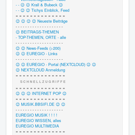
- - 😉 😉 Krall & Bubeck 😉
- - 😉 😉 Tichys Einblick, Feed
= = = = = = = = = = = = = =
😉 😉 😉 😉 Neueste Beiträge
- - - - - - - - - - - - - - - - - - - -
😉 BEITRAGS-THEMEN
- TOP-THEMEN, ORTE - alle
- - - - - - - - - - - - - - - - - - - -
😉 😉 News-Feeds (>200)
😉 😉 EUREGIO - Links
- - - - - - - - - - - - - - - - - - - -
😉 😉 EUREGIO - Portal (NEXTCLOUD) 😉 😉
😉 NEXTCLOUD Anmeldung
= = = = = = = = = = = = = =
S C H N E L L Z U G R I F F E
= = = = = = = = = = = = = =
😉 😉 😉 INTERNET POP 😉
= = = = = = = = = = = = = =
😉 MUSIK.BBSIFI.DE 😉 😉
- - - - - - - - - - - - - - - - - - - -
EUREGIO MUSIK ! ! ! !
EUREGIO WISSEN, alles
EUREGIO MULTIMEDIA
= = = = = = = = = = = = = =