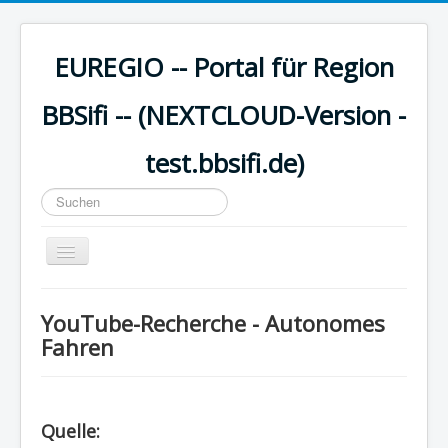
EUREGIO -- Portal für Region
BBSifi -- (NEXTCLOUD-Version -
test.bbsifi.de)
Suchen
...
Navigation
an/aus
HOME
YouTube-Recherche - Autonomes
H A U P T M E N Ü
Fahren
EUREGIO - Inhalte
KULTUR
Quelle:
WISSEN - aktuell