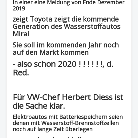
In einer eine Meldung von Ende Dezember
Region - BBSifi
2019
zeigt Toyota zeigt die kommende
Verlag
Generation des Wasserstoffautos
Mirai
Sie soll im kommenden Jahr noch
auf den Markt kommen
- also schon 2020 ! ! ! ! ! !, d.
Red.
F
ür VW-Chef Herbert Diess ist
die Sache klar.
Elektroautos mit Batteriespeichern seien
denen mit Wasserstoff-Brennstoffzellen
noch auf lange Zeit überlegen