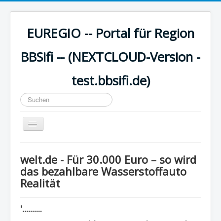
EUREGIO -- Portal für Region
BBSifi -- (NEXTCLOUD-Version -
test.bbsifi.de)
Suchen
...
Navigation
an/aus
HOME
welt.de - Für 30.000 Euro – so wird
H A U P T M E N Ü
das bezahlbare Wasserstoffauto
Realität
EUREGIO - Inhalte
KULTUR
'..........
WISSEN - aktuell