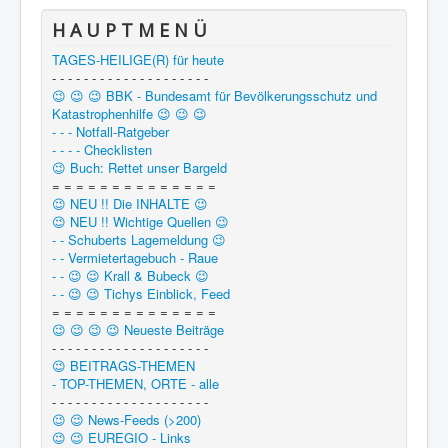
H A U P T M E N Ü
TAGES-HEILIGE(R) für heute
- - - - - - - - - - - - - - - - - - - -
😉 😉 😉 BBK - Bundesamt für Bevölkerungsschutz und
Katastrophenhilfe 😉 😉 😉
- - - Notfall-Ratgeber
- - - - Checklisten
😉 Buch: Rettet unser Bargeld
= = = = = = = = = = = = = =
😉 NEU !! Die INHALTE 😉
😉 NEU !! Wichtige Quellen 😉
- - Schuberts Lagemeldung 😉
- - Vermietertagebuch - Raue
- - 😉 😉 Krall & Bubeck 😉
- - 😉 😉 Tichys Einblick, Feed
= = = = = = = = = = = = = =
😉 😉 😉 😉 Neueste Beiträge
- - - - - - - - - - - - - - - - - - - -
😉 BEITRAGS-THEMEN
- TOP-THEMEN, ORTE - alle
- - - - - - - - - - - - - - - - - - - -
😉 😉 News-Feeds (>200)
😉 😉 EUREGIO - Links