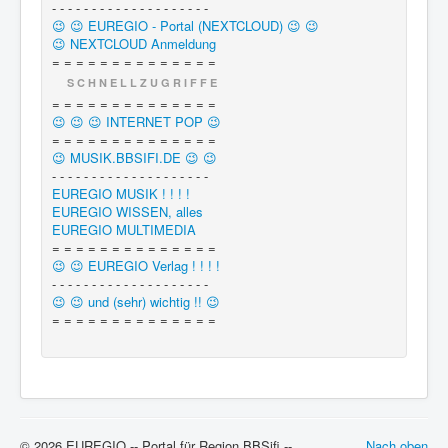
- - - - - - - - - - - - - - - - - - - -
😉 😉 EUREGIO - Portal (NEXTCLOUD) 😉 😉
😉 NEXTCLOUD Anmeldung
= = = = = = = = = = = = = =
S C H N E L L Z U G R I F F E
= = = = = = = = = = = = = =
😉 😉 😉 INTERNET POP 😉
= = = = = = = = = = = = = =
😉 MUSIK.BBSIFI.DE 😉 😉
- - - - - - - - - - - - - - - - - - - -
EUREGIO MUSIK ! ! ! !
EUREGIO WISSEN, alles
EUREGIO MULTIMEDIA
= = = = = = = = = = = = = =
😉 😉 EUREGIO Verlag ! ! ! !
- - - - - - - - - - - - - - - - - - - -
😉 😉 und (sehr) wichtig !! 😉
= = = = = = = = = = = = = =
© 2026 EUREGIO -- Portal für Region BBSifi --
Nach oben