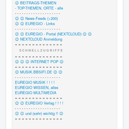
😉 BEITRAGS-THEMEN
- TOP-THEMEN, ORTE - alle
- - - - - - - - - - - - - - - - - - - -
😉 😉 News-Feeds (>200)
😉 😉 EUREGIO - Links
- - - - - - - - - - - - - - - - - - - -
😉 😉 EUREGIO - Portal (NEXTCLOUD) 😉 😉
😉 NEXTCLOUD Anmeldung
= = = = = = = = = = = = = =
S C H N E L L Z U G R I F F E
= = = = = = = = = = = = = =
😉 😉 😉 INTERNET POP 😉
= = = = = = = = = = = = = =
😉 MUSIK.BBSIFI.DE 😉 😉
- - - - - - - - - - - - - - - - - - - -
EUREGIO MUSIK ! ! ! !
EUREGIO WISSEN, alles
EUREGIO MULTIMEDIA
= = = = = = = = = = = = = =
😉 😉 EUREGIO Verlag ! ! ! !
- - - - - - - - - - - - - - - - - - - -
😉 😉 und (sehr) wichtig !! 😉
= = = = = = = = = = = = = =