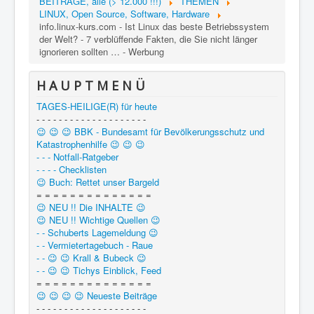
BEITRÄGE, alle (> 12.000 !!!)
THEMEN
LINUX, Open Source, Software, Hardware
info.linux-kurs.com - Ist Linux das beste Betriebssystem
der Welt? - 7 verblüffende Fakten, die Sie nicht länger
ignorieren sollten … - Werbung
H A U P T M E N Ü
TAGES-HEILIGE(R) für heute
- - - - - - - - - - - - - - - - - - - -
😉 😉 😉 BBK - Bundesamt für Bevölkerungsschutz und
Katastrophenhilfe 😉 😉 😉
- - - Notfall-Ratgeber
- - - - Checklisten
😉 Buch: Rettet unser Bargeld
= = = = = = = = = = = = = =
😉 NEU !! Die INHALTE 😉
😉 NEU !! Wichtige Quellen 😉
- - Schuberts Lagemeldung 😉
- - Vermietertagebuch - Raue
- - 😉 😉 Krall & Bubeck 😉
- - 😉 😉 Tichys Einblick, Feed
= = = = = = = = = = = = = =
😉 😉 😉 😉 Neueste Beiträge
- - - - - - - - - - - - - - - - - - - -