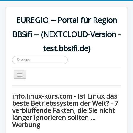
EUREGIO -- Portal für Region
BBSifi -- (NEXTCLOUD-Version -
test.bbsifi.de)
Suchen
...
Navigation
an/aus
HOME
info.linux-kurs.com - Ist Linux das
H A U P T M E N Ü
beste Betriebssystem der Welt? - 7
verblüffende Fakten, die Sie nicht
EUREGIO - Inhalte
länger ignorieren sollten … -
KULTUR
Werbung
WISSEN - aktuell