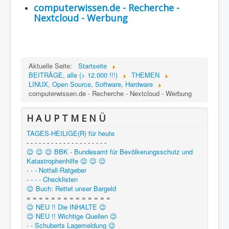
computerwissen.de - Recherche -
Region - BBSifi
Nextcloud - Werbung
Verlag
Aktuelle Seite:
Startseite
BEITRÄGE, alle (> 12.000 !!!)
THEMEN
LINUX, Open Source, Software, Hardware
computerwissen.de - Recherche - Nextcloud - Werbung
H A U P T M E N Ü
TAGES-HEILIGE(R) für heute
- - - - - - - - - - - - - - - - - - - -
😉 😉 😉 BBK - Bundesamt für Bevölkerungsschutz und
Katastrophenhilfe 😉 😉 😉
- - - Notfall-Ratgeber
- - - - Checklisten
😉 Buch: Rettet unser Bargeld
= = = = = = = = = = = = = =
😉 NEU !! Die INHALTE 😉
😉 NEU !! Wichtige Quellen 😉
- - Schuberts Lagemeldung 😉