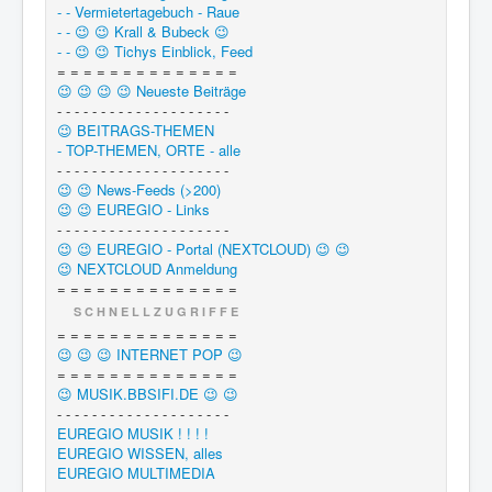
- - Vermietertagebuch - Raue
- - 😉 😉 Krall & Bubeck 😉
- - 😉 😉 Tichys Einblick, Feed
= = = = = = = = = = = = = =
😉 😉 😉 😉 Neueste Beiträge
- - - - - - - - - - - - - - - - - - - -
😉 BEITRAGS-THEMEN
- TOP-THEMEN, ORTE - alle
- - - - - - - - - - - - - - - - - - - -
😉 😉 News-Feeds (>200)
😉 😉 EUREGIO - Links
- - - - - - - - - - - - - - - - - - - -
😉 😉 EUREGIO - Portal (NEXTCLOUD) 😉 😉
😉 NEXTCLOUD Anmeldung
= = = = = = = = = = = = = =
S C H N E L L Z U G R I F F E
= = = = = = = = = = = = = =
😉 😉 😉 INTERNET POP 😉
= = = = = = = = = = = = = =
😉 MUSIK.BBSIFI.DE 😉 😉
- - - - - - - - - - - - - - - - - - - -
EUREGIO MUSIK ! ! ! !
EUREGIO WISSEN, alles
EUREGIO MULTIMEDIA