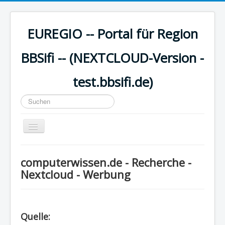
EUREGIO -- Portal für Region
BBSifi -- (NEXTCLOUD-Version -
test.bbsifi.de)
Suchen
...
Navigation
an/aus
HOME
computerwissen.de - Recherche -
H A U P T M E N Ü
Nextcloud - Werbung
EUREGIO - Inhalte
KULTUR
Quelle:
WISSEN - aktuell