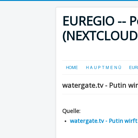
EUREGIO -- Po
(NEXTCLOUD-V
HOME
H A U P T M E N Ü
EURE
watergate.tv - Putin wi
Quelle:
watergate.tv - Putin wirf