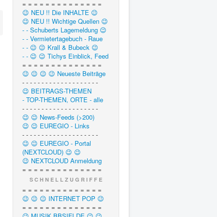
= = = = = = = = = = = = = =
😉 NEU !! Die INHALTE 😉
😉 NEU !! Wichtige Quellen 😉
- - Schuberts Lagemeldung 😉
- - Vermietertagebuch - Raue
- - 😉 😉 Krall & Bubeck 😉
- - 😉 😉 Tichys Einblick, Feed
= = = = = = = = = = = = = =
😉 😉 😉 😉 Neueste Beiträge
- - - - - - - - - - - - - - - - - - - -
😉 BEITRAGS-THEMEN
- TOP-THEMEN, ORTE - alle
- - - - - - - - - - - - - - - - - - - -
😉 😉 News-Feeds (>200)
😉 😉 EUREGIO - Links
- - - - - - - - - - - - - - - - - - - -
😉 😉 EUREGIO - Portal
(NEXTCLOUD) 😉 😉
😉 NEXTCLOUD Anmeldung
= = = = = = = = = = = = = =
S C H N E L L Z U G R I F F E
= = = = = = = = = = = = = =
😉 😉 😉 INTERNET POP 😉
= = = = = = = = = = = = = =
😉 MUSIK.BBSIFI.DE 😉 😉