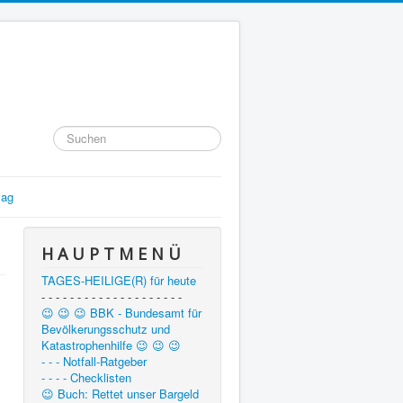
Suchen
...
lag
H A U P T M E N Ü
TAGES-HEILIGE(R) für heute
- - - - - - - - - - - - - - - - - - - -
😉 😉 😉 BBK - Bundesamt für
Bevölkerungsschutz und
Katastrophenhilfe 😉 😉 😉
- - - Notfall-Ratgeber
- - - - Checklisten
😉 Buch: Rettet unser Bargeld