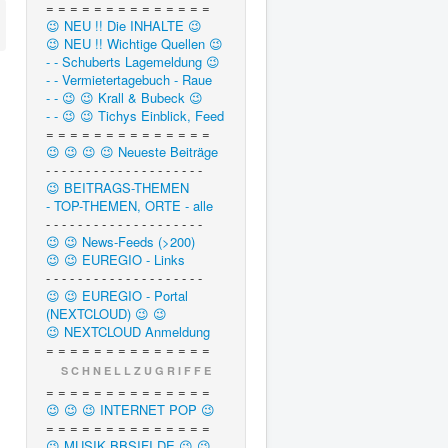
= = = = = = = = = = = = = =
😉 NEU !! Die INHALTE 😉
😉 NEU !! Wichtige Quellen 😉
- - Schuberts Lagemeldung 😉
- - Vermietertagebuch - Raue
- - 😉 😉 Krall & Bubeck 😉
- - 😉 😉 Tichys Einblick, Feed
= = = = = = = = = = = = = =
😉 😉 😉 😉 Neueste Beiträge
- - - - - - - - - - - - - - - - - - - -
😉 BEITRAGS-THEMEN
- TOP-THEMEN, ORTE - alle
- - - - - - - - - - - - - - - - - - - -
😉 😉 News-Feeds (>200)
😉 😉 EUREGIO - Links
- - - - - - - - - - - - - - - - - - - -
😉 😉 EUREGIO - Portal
(NEXTCLOUD) 😉 😉
😉 NEXTCLOUD Anmeldung
= = = = = = = = = = = = = =
S C H N E L L Z U G R I F F E
= = = = = = = = = = = = = =
😉 😉 😉 INTERNET POP 😉
= = = = = = = = = = = = = =
😉 MUSIK.BBSIFI.DE 😉 😉