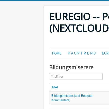
EUREGIO -- Po
(NEXTCLOUD-V
HOME
H A U P T M E N Ü
EURE
Bildungsmiserere
Titelfilter
Titel
Bildungsmisere (und Beispiel-
Kommentare)