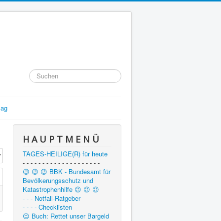
Suchen
...
lag
H A U P T M E N Ü
#
TAGES-HEILIGE(R) für heute
- - - - - - - - - - - - - - - - - - - -
😉 😉 😉 BBK - Bundesamt für
Bevölkerungsschutz und
Katastrophenhilfe 😉 😉 😉
- - - Notfall-Ratgeber
- - - - Checklisten
😉 Buch: Rettet unser Bargeld