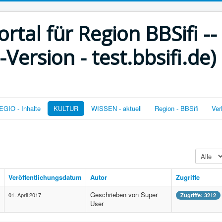
rtal für Region BBSifi --
ersion - test.bbsifi.de)
GIO - Inhalte
KULTUR
WISSEN - aktuell
Region - BBSifi
Ver
Anzeige 
Veröffentlichungsdatum
Autor
Zugriffe
Geschrieben von Super
01. April 2017
Zugriffe: 3212
User