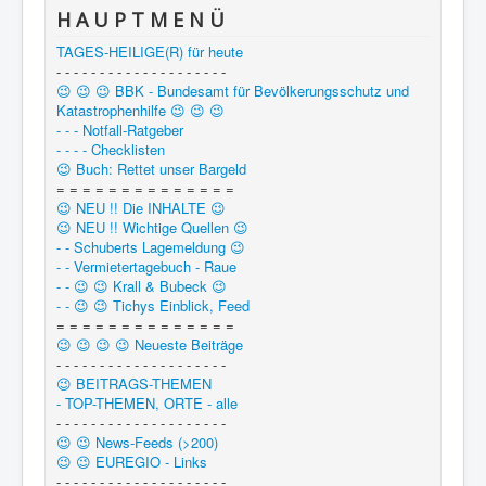
H A U P T M E N Ü
TAGES-HEILIGE(R) für heute
- - - - - - - - - - - - - - - - - - - -
😉 😉 😉 BBK - Bundesamt für Bevölkerungsschutz und
Katastrophenhilfe 😉 😉 😉
- - - Notfall-Ratgeber
- - - - Checklisten
😉 Buch: Rettet unser Bargeld
= = = = = = = = = = = = = =
😉 NEU !! Die INHALTE 😉
😉 NEU !! Wichtige Quellen 😉
- - Schuberts Lagemeldung 😉
- - Vermietertagebuch - Raue
- - 😉 😉 Krall & Bubeck 😉
- - 😉 😉 Tichys Einblick, Feed
= = = = = = = = = = = = = =
😉 😉 😉 😉 Neueste Beiträge
- - - - - - - - - - - - - - - - - - - -
😉 BEITRAGS-THEMEN
- TOP-THEMEN, ORTE - alle
- - - - - - - - - - - - - - - - - - - -
😉 😉 News-Feeds (>200)
😉 😉 EUREGIO - Links
- - - - - - - - - - - - - - - - - - - -