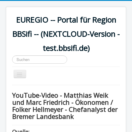
EUREGIO -- Portal für Region
BBSifi -- (NEXTCLOUD-Version -
test.bbsifi.de)
Suchen
...
Navigation
an/aus
HOME
YouTube-Video - Matthias Weik
H A U P T M E N Ü
und Marc Friedrich - Ökonomen /
Folker Hellmeyer - Chefanalyst der
EUREGIO - Inhalte
Bremer Landesbank
KULTUR
WISSEN - aktuell
Quelle: