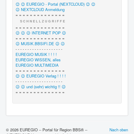
😉 😉 EUREGIO - Portal (NEXTCLOUD) 😉 😉
😉 NEXTCLOUD Anmeldung
= = = = = = = = = = = = = =
S C H N E L L Z U G R I F F E
= = = = = = = = = = = = = =
😉 😉 😉 INTERNET POP 😉
= = = = = = = = = = = = = =
😉 MUSIK.BBSIFI.DE 😉 😉
- - - - - - - - - - - - - - - - - - - -
EUREGIO MUSIK ! ! ! !
EUREGIO WISSEN, alles
EUREGIO MULTIMEDIA
= = = = = = = = = = = = = =
😉 😉 EUREGIO Verlag ! ! ! !
- - - - - - - - - - - - - - - - - - - -
😉 😉 und (sehr) wichtig !! 😉
= = = = = = = = = = = = = =
© 2026 EUREGIO -- Portal für Region BBSifi --
Nach oben