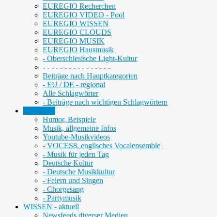
EUREGIO Recherchen
EUREGIO VIDEO - Pool
EUREGIO WISSEN
EUREGIO CLOUDS
EUREGIO MUSIK
EUREGIO Hausmusik
- Oberschlesische Light-Kultur
- - - - - - - - - - - - - - - -
Beiträge nach Hauptkategorien
- EU / DE - regional
Alle Schlagwörter
- Beiträge nach wichtigen Schlagwörtern
KULTUR
Humor, Beispiele
Musik, allgemeine Infos
Youtube-Musikvideos
- VOCES8, englisches Vocalensemble
- Musik für jeden Tag
Deutsche Kultur
- Deutsche Musikkultur
- Feiern und Singen
- Chorgesang
- Partymusik
WISSEN - aktuell
Newsfeeds diverser Medien