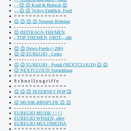
- - 😉 😉 Krall & Bubeck 😉
- - 😉 😉 Tichys Einblick, Feed
= = = = = = = = = = = = = =
😉 😉 😉 😉 Neueste Beiträge
- - - - - - - - - - - - - - - - - - - -
😉 BEITRAGS-THEMEN
- TOP-THEMEN, ORTE - alle
- - - - - - - - - - - - - - - - - - - -
😉 😉 News-Feeds (>200)
😉 😉 EUREGIO - Links
- - - - - - - - - - - - - - - - - - - -
😉 😉 EUREGIO - Portal (NEXTCLOUD) 😉 😉
😉 NEXTCLOUD Anmeldung
= = = = = = = = = = = = = =
S c h n e l l z u g r i f f e
= = = = = = = = = = = = = =
😉 😉 😉 INTERNET POP 😉
= = = = = = = = = = = = = =
😉 MUSIK.BBSIFI.DE 😉 😉
- - - - - - - - - - - - - - - - - - - -
EUREGIO MUSIK ! ! ! !
EUREGIO WISSEN, alles
EUREGIO MULTIMEDIA
= = = = = = = = = = = = = =