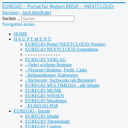
EUREGIO -- Portal für Region BBSifi -- (NEXTCLOUD-
Version - test.bbsifi.de)
Suchen ...
Navigation an/aus
HOME
H A U P T M E N Ü
EUREGIO Portal (NEXTCLOUD-Version)
EUREGIO NEXTCLOUD Anmeldung
- - - - - - - - - - - - - -
EUREGIO VERLAG
- (Sehr) wichtige Beiträge
- (Neueste) Beiträge, Feeds, Links
- Beitragsthemen, Kategorien
- Stichworte, Suchworte (als Beispiele)
EUREGIO MULTIMEDIA - alle Inhalte
EUREGIO MUSIK
EUREGIO WISSEN
EUREGIO Musiktipps
- EUREGIO POP
EUREGIO - Inhalte
EUREGIO Inhalte
EUREGIO Themenpark
EUREGIO Content