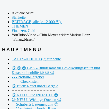
Aktuelle Seite:
Startseite
BEITRÄGE, alle (> 12.000 !!!)
THEMEN
Finanzen, Geld
YouTube-Video - Chin Meyer erklärt Markus Lanz
"Finanzblasen"
H A U P T M E N Ü
TAGES-HEILIGE(R) für heute
- - - - - - - - - - - - - - - - - - - -
😉 😉 😉 BBK - Bundesamt für Bevölkerungsschutz und
Katastrophenhilfe 😉 😉 😉
- - - Notfall-Ratgeber
- - - - Checklisten
😉 Buch: Rettet unser Bargeld
= = = = = = = = = = = = = =
😉 NEU !! Die INHALTE 😉
😉 NEU !! Wichtige Quellen 😉
- - Schuberts Lagemeldung 😉
- - Vermietertagebuch - Raue