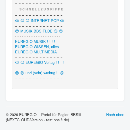
= = = = = = = = = = = = = =
S C H N E L L Z U G R I F F E
= = = = = = = = = = = = = =
😉 😉 😉 INTERNET POP 😉
= = = = = = = = = = = = = =
😉 MUSIK.BBSIFI.DE 😉 😉
- - - - - - - - - - - - - - - - - - - -
EUREGIO MUSIK ! ! ! !
EUREGIO WISSEN, alles
EUREGIO MULTIMEDIA
= = = = = = = = = = = = = =
😉 😉 EUREGIO Verlag ! ! ! !
- - - - - - - - - - - - - - - - - - - -
😉 😉 und (sehr) wichtig !! 😉
= = = = = = = = = = = = = =
© 2026 EUREGIO -- Portal für Region BBSifi --
Nach oben
(NEXTCLOUD-Version - test.bbsifi.de)