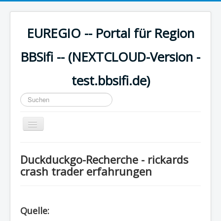
EUREGIO -- Portal für Region
BBSifi -- (NEXTCLOUD-Version -
test.bbsifi.de)
Suchen
...
Navigation
an/aus
HOME
Duckduckgo-Recherche - rickards
H A U P T M E N Ü
crash trader erfahrungen
EUREGIO - Inhalte
KULTUR
Quelle:
WISSEN - aktuell