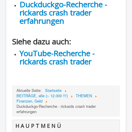
Duckduckgo-Recherche -
Region - BBSifi
rickards crash trader
Verlag
erfahrungen
Siehe dazu auch:
YouTube-Recherche -
rickards crash trader
Aktuelle Seite:
Startseite
BEITRÄGE, alle (> 12.000 !!!)
THEMEN
Finanzen, Geld
Duckduckgo-Recherche - rickards crash trader
erfahrungen
H A U P T M E N Ü