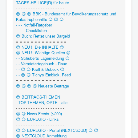
TAGES-HEILIGE(R) für heute
- - - - - - - - - - - - - - - - - - - -
😉 😉 😉 BBK - Bundesamt für Bevölkerungsschutz und
Katastrophenhilfe 😉 😉 😉
- - - Notfall-Ratgeber
- - - - Checklisten
😉 Buch: Rettet unser Bargeld
= = = = = = = = = = = = = =
😉 NEU !! Die INHALTE 😉
😉 NEU !! Wichtige Quellen 😉
- - Schuberts Lagemeldung 😉
- - Vermietertagebuch - Raue
- - 😉 😉 Krall & Bubeck 😉
- - 😉 😉 Tichys Einblick, Feed
= = = = = = = = = = = = = =
😉 😉 😉 😉 Neueste Beiträge
- - - - - - - - - - - - - - - - - - - -
😉 BEITRAGS-THEMEN
- TOP-THEMEN, ORTE - alle
- - - - - - - - - - - - - - - - - - - -
😉 😉 News-Feeds (>200)
😉 😉 EUREGIO - Links
- - - - - - - - - - - - - - - - - - - -
😉 😉 EUREGIO - Portal (NEXTCLOUD) 😉 😉
😉 NEXTCLOUD Anmeldung