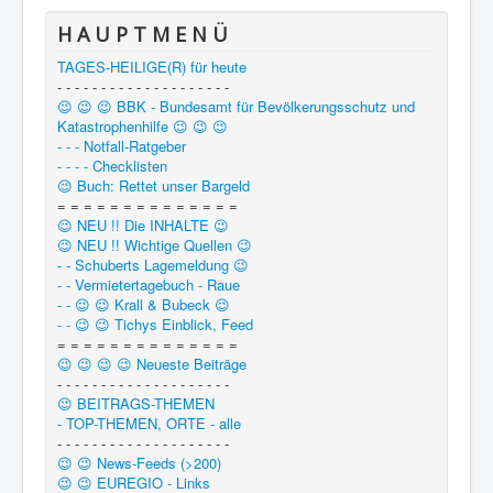
H A U P T M E N Ü
TAGES-HEILIGE(R) für heute
- - - - - - - - - - - - - - - - - - - -
😉 😉 😉 BBK - Bundesamt für Bevölkerungsschutz und
Katastrophenhilfe 😉 😉 😉
- - - Notfall-Ratgeber
- - - - Checklisten
😉 Buch: Rettet unser Bargeld
= = = = = = = = = = = = = =
😉 NEU !! Die INHALTE 😉
😉 NEU !! Wichtige Quellen 😉
- - Schuberts Lagemeldung 😉
- - Vermietertagebuch - Raue
- - 😉 😉 Krall & Bubeck 😉
- - 😉 😉 Tichys Einblick, Feed
= = = = = = = = = = = = = =
😉 😉 😉 😉 Neueste Beiträge
- - - - - - - - - - - - - - - - - - - -
😉 BEITRAGS-THEMEN
- TOP-THEMEN, ORTE - alle
- - - - - - - - - - - - - - - - - - - -
😉 😉 News-Feeds (>200)
😉 😉 EUREGIO - Links