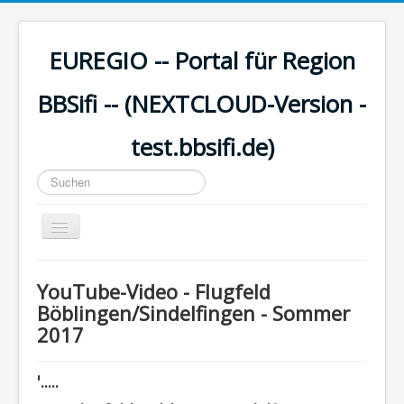
EUREGIO -- Portal für Region
BBSifi -- (NEXTCLOUD-Version -
test.bbsifi.de)
Suchen
...
Navigation
an/aus
HOME
YouTube-Video - Flugfeld
H A U P T M E N Ü
Böblingen/Sindelfingen - Sommer
2017
EUREGIO - Inhalte
KULTUR
'.....
WISSEN - aktuell