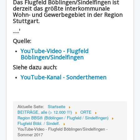
Das Flugfeld Böblingen/Sindelfingen ist
Region - BBSifi
derzeit das größte interkommunale
Wohn- und Gewerbegebiet in der Region
Verlag
Stuttgart.
.....'
Quelle:
YouTube-Video - Flugfeld
Böblingen/Sindelfingen
Siehe dazu auch:
YouTube-Kanal - Sonderthemen
Aktuelle Seite:
Startseite
BEITRÄGE, alle (> 12.000 !!!)
ORTE
Region BBSifi (Böblingen / Flugfeld / Sindelfingen)
Flugfeld Böbl. / Sindelf.
YouTube-Video - Flugfeld Böblingen/Sindelfingen -
Sommer 2017