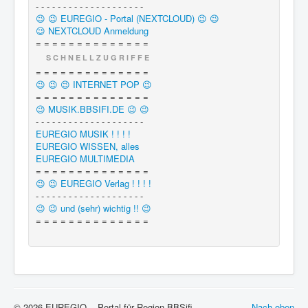
- - - - - - - - - - - - - - - - - - - -
😉 😉 EUREGIO - Portal (NEXTCLOUD) 😉 😉
😉 NEXTCLOUD Anmeldung
= = = = = = = = = = = = = =
S C H N E L L Z U G R I F F E
= = = = = = = = = = = = = =
😉 😉 😉 INTERNET POP 😉
= = = = = = = = = = = = = =
😉 MUSIK.BBSIFI.DE 😉 😉
- - - - - - - - - - - - - - - - - - - -
EUREGIO MUSIK ! ! ! !
EUREGIO WISSEN, alles
EUREGIO MULTIMEDIA
= = = = = = = = = = = = = =
😉 😉 EUREGIO Verlag ! ! ! !
- - - - - - - - - - - - - - - - - - - -
😉 😉 und (sehr) wichtig !! 😉
= = = = = = = = = = = = = =
© 2026 EUREGIO -- Portal für Region BBSifi --
Nach oben