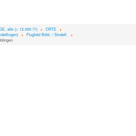
, alle (> 12.000 !!!)
ORTE
indelfingen)
Flugfeld Böbl. / Sindelf.
blingen