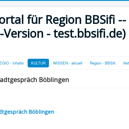
rtal für Region BBSifi --
ersion - test.bbsifi.de)
GIO - Inhalte
KULTUR
WISSEN - aktuell
Region - BBSifi
Ver
tadtgespräch Böblingen
dtgespräch Böblingen