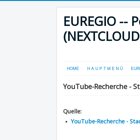
EUREGIO -- Po
(NEXTCLOUD-V
HOME
H A U P T M E N Ü
EURE
YouTube-Recherche - S
Quelle:
YouTube-Recherche - Sta