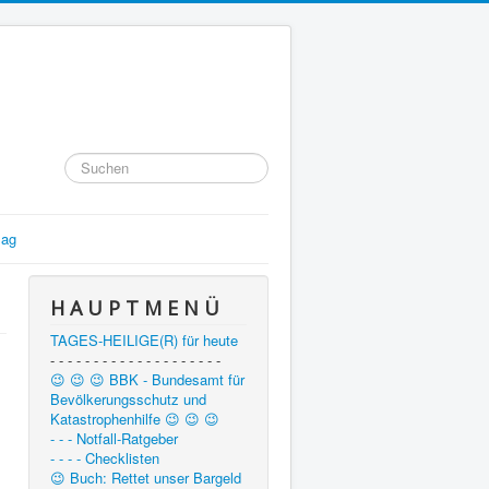
Suchen
...
lag
H A U P T M E N Ü
TAGES-HEILIGE(R) für heute
- - - - - - - - - - - - - - - - - - - -
😉 😉 😉 BBK - Bundesamt für
Bevölkerungsschutz und
Katastrophenhilfe 😉 😉 😉
- - - Notfall-Ratgeber
- - - - Checklisten
😉 Buch: Rettet unser Bargeld