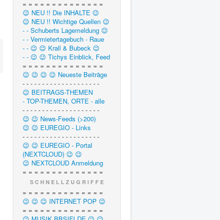
= = = = = = = = = = = = = =
😉 NEU !! Die INHALTE 😉
😉 NEU !! Wichtige Quellen 😉
- - Schuberts Lagemeldung 😉
- - Vermietertagebuch - Raue
- - 😉 😉 Krall & Bubeck 😉
- - 😉 😉 Tichys Einblick, Feed
= = = = = = = = = = = = = =
😉 😉 😉 😉 Neueste Beiträge
- - - - - - - - - - - - - - - - - - - -
😉 BEITRAGS-THEMEN
- TOP-THEMEN, ORTE - alle
- - - - - - - - - - - - - - - - - - - -
😉 😉 News-Feeds (>200)
😉 😉 EUREGIO - Links
- - - - - - - - - - - - - - - - - - - -
😉 😉 EUREGIO - Portal
(NEXTCLOUD) 😉 😉
😉 NEXTCLOUD Anmeldung
= = = = = = = = = = = = = =
S C H N E L L Z U G R I F F E
= = = = = = = = = = = = = =
😉 😉 😉 INTERNET POP 😉
= = = = = = = = = = = = = =
😉 MUSIK.BBSIFI.DE 😉 😉