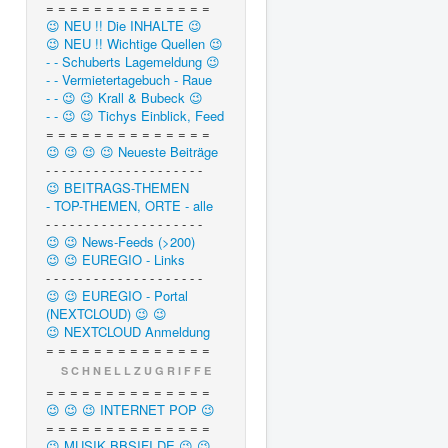
= = = = = = = = = = = = = =
😉 NEU !! Die INHALTE 😉
😉 NEU !! Wichtige Quellen 😉
- - Schuberts Lagemeldung 😉
- - Vermietertagebuch - Raue
- - 😉 😉 Krall & Bubeck 😉
- - 😉 😉 Tichys Einblick, Feed
= = = = = = = = = = = = = =
😉 😉 😉 😉 Neueste Beiträge
- - - - - - - - - - - - - - - - - - - -
😉 BEITRAGS-THEMEN
- TOP-THEMEN, ORTE - alle
- - - - - - - - - - - - - - - - - - - -
😉 😉 News-Feeds (>200)
😉 😉 EUREGIO - Links
- - - - - - - - - - - - - - - - - - - -
😉 😉 EUREGIO - Portal
(NEXTCLOUD) 😉 😉
😉 NEXTCLOUD Anmeldung
= = = = = = = = = = = = = =
S C H N E L L Z U G R I F F E
= = = = = = = = = = = = = =
😉 😉 😉 INTERNET POP 😉
= = = = = = = = = = = = = =
😉 MUSIK.BBSIFI.DE 😉 😉