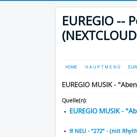
EUREGIO -- Po
(NEXTCLOUD-V
HOME
H A U P T M E N Ü
EURE
EUREGIO MUSIK - "Abe
Quelle(n):
EUREGIO MUSIK - "A
!!! NEU - "272" - (mit Rhy