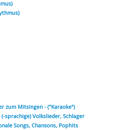
thmus)
Rhythmus)
er zum Mitsingen - ("Karaoke")
(-sprachige) Volkslieder, Schlager
onale Songs, Chansons, Pophits