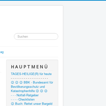
Suchen
...
lag
H A U P T M E N Ü
TAGES-HEILIGE(R) für heute
- - - - - - - - - - - - - - - - - - - -
😉 😉 😉 BBK - Bundesamt für
Bevölkerungsschutz und
Katastrophenhilfe 😉 😉 😉
- - - Notfall-Ratgeber
- - - - Checklisten
😉 Buch: Rettet unser Bargeld