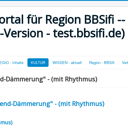
rtal für Region BBSifi --
ersion - test.bbsifi.de)
GIO - Inhalte
KULTUR
WISSEN - aktuell
Region - BBSifi
Ver
nd-Dämmerung" - (mit Rhythmus)
bend-Dämmerung" - (mit Rhythmus)
thmus)