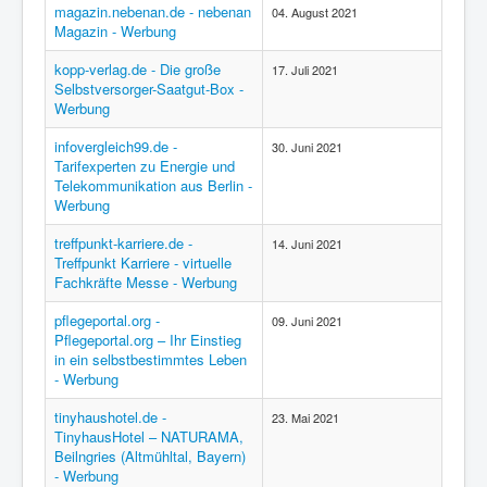
magazin.nebenan.de - nebenan
04. August 2021
Magazin - Werbung
kopp-verlag.de - Die große
17. Juli 2021
Selbstversorger-Saatgut-Box -
Werbung
infovergleich99.de -
30. Juni 2021
Tarifexperten zu Energie und
Telekommunikation aus Berlin -
Werbung
treffpunkt-karriere.de -
14. Juni 2021
Treffpunkt Karriere - virtuelle
Fachkräfte Messe - Werbung
pflegeportal.org -
09. Juni 2021
Pflegeportal.org – Ihr Einstieg
in ein selbstbestimmtes Leben
- Werbung
tinyhaushotel.de -
23. Mai 2021
TinyhausHotel – NATURAMA,
Beilngries (Altmühltal, Bayern)
- Werbung