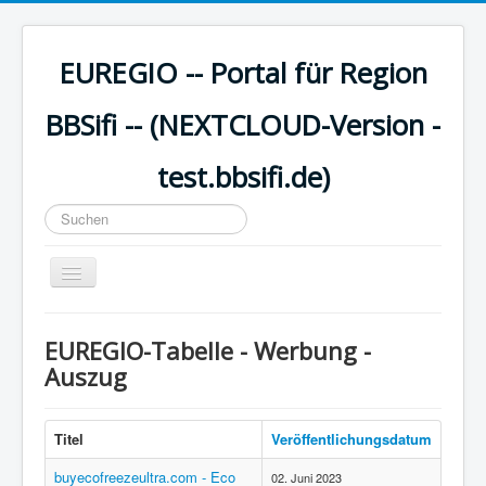
EUREGIO -- Portal für Region
BBSifi -- (NEXTCLOUD-Version -
test.bbsifi.de)
Suchen
...
Navigation
an/aus
HOME
EUREGIO-Tabelle - Werbung -
H A U P T M E N Ü
Auszug
EUREGIO - Inhalte
KULTUR
Titel
Veröffentlichungsdatum
WISSEN - aktuell
buyecofreezeultra.com - Eco
02. Juni 2023