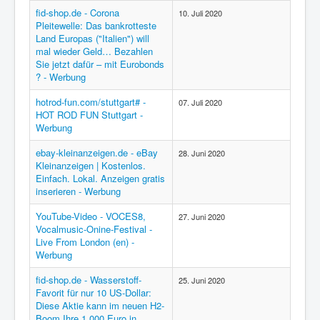
fid-shop.de - Corona
10. Juli 2020
Pleitewelle: Das bankrotteste
Land Europas ("Italien") will
mal wieder Geld… Bezahlen
Sie jetzt dafür – mit Eurobonds
? - Werbung
hotrod-fun.com/stuttgart# -
07. Juli 2020
HOT ROD FUN Stuttgart -
Werbung
ebay-kleinanzeigen.de - eBay
28. Juni 2020
Kleinanzeigen | Kostenlos.
Einfach. Lokal. Anzeigen gratis
inserieren - Werbung
YouTube-Video - VOCES8,
27. Juni 2020
Vocalmusic-Onine-Festival -
Live From London (en) -
Werbung
fid-shop.de - Wasserstoff-
25. Juni 2020
Favorit für nur 10 US-Dollar:
Diese Aktie kann im neuen H2-
Boom Ihre 1.000 Euro in