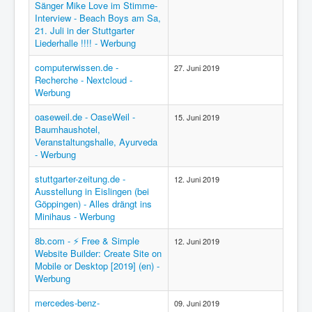
Sänger Mike Love im Stimme-
Interview - Beach Boys am Sa,
21. Juli in der Stuttgarter
Liederhalle !!!! - Werbung
computerwissen.de -
27. Juni 2019
Recherche - Nextcloud -
Werbung
oaseweil.de - OaseWeil -
15. Juni 2019
Baumhaushotel,
Veranstaltungshalle, Ayurveda
- Werbung
stuttgarter-zeitung.de -
12. Juni 2019
Ausstellung in Eislingen (bei
Göppingen) - Alles drängt ins
Minihaus - Werbung
8b.com - ⚡ Free & Simple
12. Juni 2019
Website Builder: Create Site on
Mobile or Desktop [2019] (en) -
Werbung
mercedes-benz-
09. Juni 2019