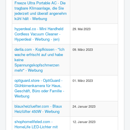
Freeze Ultra Portable AC - Die
Region - BBSifi
tragbare Klimaanlage, die Sie
jederzeit und überall angenehm
Verlag
kühl hält - Werbung
hyperdeal.co - Mini Handheld
29. Mai 2023
Cordless Vacuum Cleaner -
Hyperdeal - Werbung - (en)
derila.com - Kopfkissen - "Ich
09. März 2023
wache erfrischt auf und habe
keine
Spannungskopfschmerzen
mehr" - Werbung
optiguard.store - OptiGuard -
01. März 2023
Glühbirnenkamera für Haus,
Geschäft, Büro oder Familie -
Werbung
blauxheizluefter.com - Blaux
24. Januar 2023
Heizlüfter 450W - Werbung
shophomelifeled.com -
12. Januar 2023
HomeLife LED-Lichter mit