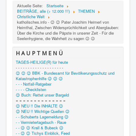
Aktuelle Seite:
Startseite
BEITRÄGE, alle (> 12.000 !!!)
THEMEN
Christliche Welt
katholisches.info - 😉 😉 Pater Joachim Heimerl von
Heimthal, Zwischen Widersprüchlichkeit und Aberglauben:
Über die Kirche und die Päpste in unserer Zeit - Für die
Seelenhygiene, die Wahrheit zu sagen 😉 😉
H A U P T M E N Ü
TAGES-HEILIGE(R) für heute
- - - - - - - - - - - - - - - - - - - -
😉 😉 😉 BBK - Bundesamt für Bevölkerungsschutz und
Katastrophenhilfe 😉 😉 😉
- - - Notfall-Ratgeber
- - - - Checklisten
😉 Buch: Rettet unser Bargeld
= = = = = = = = = = = = = =
😉 NEU !! Die INHALTE 😉
😉 NEU !! Wichtige Quellen 😉
- - Schuberts Lagemeldung 😉
- - Vermietertagebuch - Raue
- - 😉 😉 Krall & Bubeck 😉
- - 😉 😉 Tichys Einblick, Feed