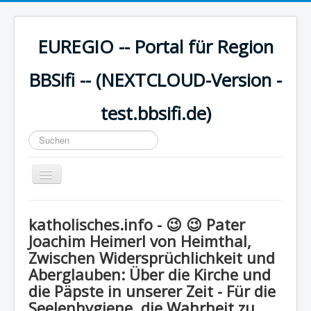
EUREGIO -- Portal für Region
BBSifi -- (NEXTCLOUD-Version -
test.bbsifi.de)
Suchen
...
Navigation
an/aus
HOME
katholisches.info - 😉 😉 Pater
H A U P T M E N Ü
Joachim Heimerl von Heimthal,
Zwischen Widersprüchlichkeit und
EUREGIO - Inhalte
Aberglauben: Über die Kirche und
KULTUR
die Päpste in unserer Zeit - Für die
WISSEN - aktuell
Seelenhygiene, die Wahrheit zu