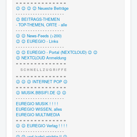
= = = = = = = = = = = = = =
😉 😉 😉 😉 Neueste Beiträge
- - - - - - - - - - - - - - - - - - - -
😉 BEITRAGS-THEMEN
- TOP-THEMEN, ORTE - alle
- - - - - - - - - - - - - - - - - - - -
😉 😉 News-Feeds (>200)
😉 😉 EUREGIO - Links
- - - - - - - - - - - - - - - - - - - -
😉 😉 EUREGIO - Portal (NEXTCLOUD) 😉 😉
😉 NEXTCLOUD Anmeldung
= = = = = = = = = = = = = =
S C H N E L L Z U G R I F F E
= = = = = = = = = = = = = =
😉 😉 😉 INTERNET POP 😉
= = = = = = = = = = = = = =
😉 MUSIK.BBSIFI.DE 😉 😉
- - - - - - - - - - - - - - - - - - - -
EUREGIO MUSIK ! ! ! !
EUREGIO WISSEN, alles
EUREGIO MULTIMEDIA
= = = = = = = = = = = = = =
😉 😉 EUREGIO Verlag ! ! ! !
- - - - - - - - - - - - - - - - - - - -
😉 😉 und (sehr) wichtig !! 😉