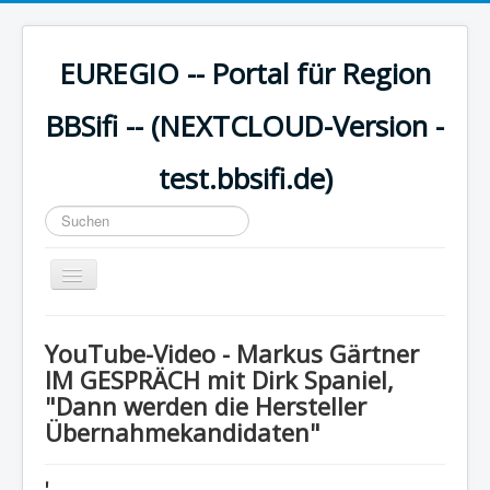
EUREGIO -- Portal für Region
BBSifi -- (NEXTCLOUD-Version -
test.bbsifi.de)
Suchen
...
Navigation
an/aus
HOME
YouTube-Video - Markus Gärtner
H A U P T M E N Ü
IM GESPRÄCH mit Dirk Spaniel,
"Dann werden die Hersteller
EUREGIO - Inhalte
Übernahmekandidaten"
KULTUR
WISSEN - aktuell
'..........