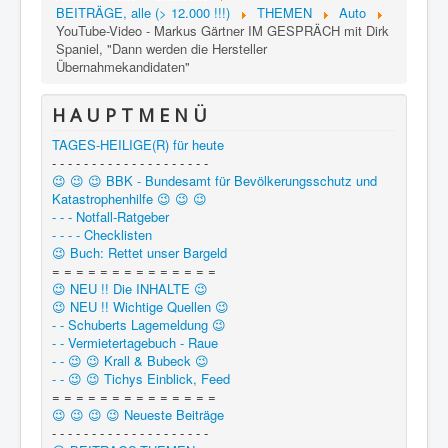
BEITRÄGE, alle (> 12.000 !!!)
THEMEN
Auto
YouTube-Video - Markus Gärtner IM GESPRÄCH mit Dirk
Spaniel, "Dann werden die Hersteller
Übernahmekandidaten"
H A U P T M E N Ü
TAGES-HEILIGE(R) für heute
- - - - - - - - - - - - - - - - - - - -
😉 😉 😉 BBK - Bundesamt für Bevölkerungsschutz und
Katastrophenhilfe 😉 😉 😉
- - - Notfall-Ratgeber
- - - - Checklisten
😉 Buch: Rettet unser Bargeld
= = = = = = = = = = = = = =
😉 NEU !! Die INHALTE 😉
😉 NEU !! Wichtige Quellen 😉
- - Schuberts Lagemeldung 😉
- - Vermietertagebuch - Raue
- - 😉 😉 Krall & Bubeck 😉
- - 😉 😉 Tichys Einblick, Feed
= = = = = = = = = = = = = =
😉 😉 😉 😉 Neueste Beiträge
- - - - - - - - - - - - - - - - - - - -