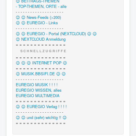
😉 BEITRAGS-THEMEN
- TOP-THEMEN, ORTE - alle
- - - - - - - - - - - - - - - - - - - -
😉 😉 News-Feeds (>200)
😉 😉 EUREGIO - Links
- - - - - - - - - - - - - - - - - - - -
😉 😉 EUREGIO - Portal (NEXTCLOUD) 😉 😉
😉 NEXTCLOUD Anmeldung
= = = = = = = = = = = = = =
S C H N E L L Z U G R I F F E
= = = = = = = = = = = = = =
😉 😉 😉 INTERNET POP 😉
= = = = = = = = = = = = = =
😉 MUSIK.BBSIFI.DE 😉 😉
- - - - - - - - - - - - - - - - - - - -
EUREGIO MUSIK ! ! ! !
EUREGIO WISSEN, alles
EUREGIO MULTIMEDIA
= = = = = = = = = = = = = =
😉 😉 EUREGIO Verlag ! ! ! !
- - - - - - - - - - - - - - - - - - - -
😉 😉 und (sehr) wichtig !! 😉
= = = = = = = = = = = = = =