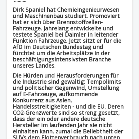
Region - BBSifi
Dirk Spaniel hat Chemieingenieurwesen
und Maschinenbau studiert. Promoviert
Verlag
hat er sich über Brennstoffzellen-
Fahrzeuge. Jahrelang entwickelte und
testete Spaniel bei Daimler in leitender
Funktion Fahrzeuge. Jetzt sitzt er für die
AfD im Deutschen Bundestag und
fürchtet um die Arbeitsplätze in der
beschäftigungsintensivsten Branche
unseres Landes.
Die Hürden und Herausforderungen für
die Industrie sind gewaltig: Tempolimits
und politischer Gegenwind, Umstellung
auf E-Fahrzeuge, aufkommende
Konkurrenz aus Asien,
Handelsstreitigkeiten - und die EU. Deren
CO2-Grenzwerte sind so streng gesetzt,
dass der ein oder andere deutsche
Hersteller im laufenden Jahr sie nicht
einhalten kann, zumal die Beliebtheit der
SUVs dem Flottenverbrauch nach unten