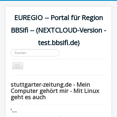
EUREGIO -- Portal für Region
BBSifi -- (NEXTCLOUD-Version -
test.bbsifi.de)
Suchen
...
Navigation
an/aus
HOME
stuttgarter-zeitung.de - Mein
H A U P T M E N Ü
Computer gehört mir - Mit Linux
geht es auch
EUREGIO - Inhalte
KULTUR
'.....
WISSEN - aktuell