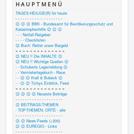
H A U P T M E N Ü
TAGES-HEILIGE(R) für heute
- - - - - - - - - - - - - - - - - - - -
😉 😉 😉 BBK - Bundesamt für Bevölkerungsschutz und
Katastrophenhilfe 😉 😉 😉
- - - Notfall-Ratgeber
- - - - Checklisten
😉 Buch: Rettet unser Bargeld
= = = = = = = = = = = = = =
😉 NEU !! Die INHALTE 😉
😉 NEU !! Wichtige Quellen 😉
- - Schuberts Lagemeldung 😉
- - Vermietertagebuch - Raue
- - 😉 😉 Krall & Bubeck 😉
- - 😉 😉 Tichys Einblick, Feed
= = = = = = = = = = = = = =
😉 😉 😉 😉 Neueste Beiträge
- - - - - - - - - - - - - - - - - - - -
😉 BEITRAGS-THEMEN
- TOP-THEMEN, ORTE - alle
- - - - - - - - - - - - - - - - - - - -
😉 😉 News-Feeds (>200)
😉 😉 EUREGIO - Links
- - - - - - - - - - - - - - - - - - - -