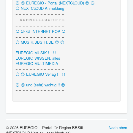
😉 😉 EUREGIO - Portal (NEXTCLOUD) 😉 😉
😉 NEXTCLOUD Anmeldung
= = = = = = = = = = = = = =
S C H N E L L Z U G R I F F E
= = = = = = = = = = = = = =
😉 😉 😉 INTERNET POP 😉
= = = = = = = = = = = = = =
😉 MUSIK.BBSIFI.DE 😉 😉
- - - - - - - - - - - - - - - - - - - -
EUREGIO MUSIK ! ! ! !
EUREGIO WISSEN, alles
EUREGIO MULTIMEDIA
= = = = = = = = = = = = = =
😉 😉 EUREGIO Verlag ! ! ! !
- - - - - - - - - - - - - - - - - - - -
😉 😉 und (sehr) wichtig !! 😉
= = = = = = = = = = = = = =
© 2026 EUREGIO -- Portal für Region BBSifi --
Nach oben
(NEXTCLOUD-Version - test.bbsifi.de)