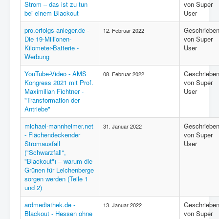
Strom – das ist zu tun
von Super
bei einem Blackout
User
pro.erfolgs-anleger.de -
Geschriebe
12. Februar 2022
Die 19-Millionen-
von Super
Kilometer-Batterie -
User
Werbung
YouTube-Video - AMS
Geschriebe
08. Februar 2022
Kongress 2021 mit Prof.
von Super
Maximilian Fichtner -
User
"Transformation der
Antriebe"
michael-mannheimer.net
Geschriebe
31. Januar 2022
- Flächendeckender
von Super
Stromausfall
User
("Schwarzfall",
"Blackout") – warum die
Grünen für Leichenberge
sorgen werden (Teile 1
und 2)
ardmediathek.de -
Geschriebe
13. Januar 2022
Blackout - Hessen ohne
von Super