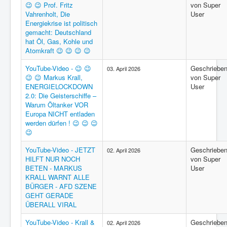
😉 😉 Prof. Fritz
von Super
Region - BBSifi
Vahrenholt, Die
User
Energiekrise ist politisch
Verlag
gemacht: Deutschland
hat Öl, Gas, Kohle und
Atomkraft 😉 😉 😉 😉
YouTube-Video - 😉 😉
Geschriebe
03. April 2026
😉 😉 Markus Krall,
von Super
ENERGIELOCKDOWN
User
2.0: Die Geisterschiffe –
Warum Öltanker VOR
Europa NICHT entladen
werden dürfen ! 😉 😉 😉
😉
YouTube-Video - JETZT
Geschriebe
02. April 2026
HILFT NUR NOCH
von Super
BETEN - MARKUS
User
KRALL WARNT ALLE
BÜRGER - AFD SZENE
GEHT GERADE
ÜBERALL VIRAL
YouTube-Video - Krall &
Geschriebe
02. April 2026