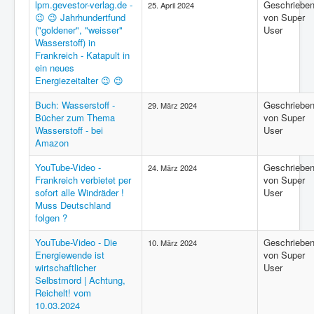
lpm.gevestor-verlag.de -
Geschriebe
25. April 2024
😉 😉 Jahrhundertfund
von Super
("goldener", "weisser"
User
Wasserstoff) in
Frankreich - Katapult in
ein neues
Energiezeitalter 😉 😉
Buch: Wasserstoff -
Geschriebe
29. März 2024
Bücher zum Thema
von Super
Wasserstoff - bei
User
Amazon
YouTube-Video -
Geschriebe
24. März 2024
Frankreich verbietet per
von Super
sofort alle Windräder !
User
Muss Deutschland
folgen ?
YouTube-Video - Die
Geschriebe
10. März 2024
Energiewende ist
von Super
wirtschaftlicher
User
Selbstmord | Achtung,
Reichelt! vom
10.03.2024