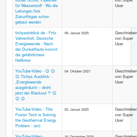
für Wasserstoff - Wo die
User
Leitungen fürs
Zukunftsgas schon
gebaut werden
tichyseinblick.de - Fritz
Geschriebe
09. Januar 2025
Vahrenholt, Deutsche
von Super
Energiewende - Nach
User
der Dunkelflaute kommt
die gefährlichere
Hellbrise
YouTube-Video - 😉 😉
Geschriebe
04. Oktober 2021
😉 Tichys Ausblick -
von Super
„Energiewende
User
ausgeträumt – droht
jetzt der Blackout ?“ 😉
😉 😉
YouTube-Video - This
Geschriebe
02. Januar 2025
Fusion Tech is Solving
von Super
the Geothermal Energy
User
Problem - (en)
YouTube-Video -
Geschriebe
16. Dezember 2024