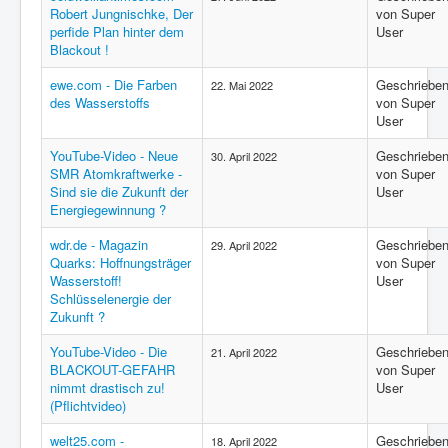
Robert Jungnischke, Der
von Super
perfide Plan hinter dem
User
Blackout !
ewe.com - Die Farben
Geschriebe
22. Mai 2022
des Wasserstoffs
von Super
User
YouTube-Video - Neue
Geschriebe
30. April 2022
SMR Atomkraftwerke -
von Super
Sind sie die Zukunft der
User
Energiegewinnung ?
wdr.de - Magazin
Geschriebe
29. April 2022
Quarks: Hoffnungsträger
von Super
Wasserstoff!
User
Schlüsselenergie der
Zukunft ?
YouTube-Video - Die
Geschriebe
21. April 2022
BLACKOUT-GEFAHR
von Super
nimmt drastisch zu!
User
(Pflichtvideo)
welt25.com -
Geschriebe
18. April 2022