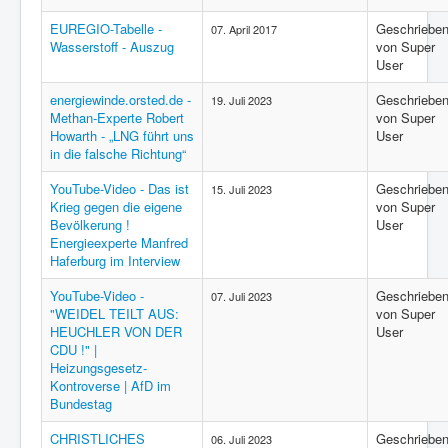
EUREGIO-Tabelle -
Geschriebe
07. April 2017
Wasserstoff - Auszug
von Super
User
energiewinde.orsted.de -
Geschriebe
19. Juli 2023
Methan-Experte Robert
von Super
Howarth - „LNG führt uns
User
in die falsche Richtung“
YouTube-Video - Das ist
Geschriebe
15. Juli 2023
Krieg gegen die eigene
von Super
Bevölkerung !
User
Energieexperte Manfred
Haferburg im Interview
YouTube-Video -
Geschriebe
07. Juli 2023
"WEIDEL TEILT AUS:
von Super
HEUCHLER VON DER
User
CDU !" |
Heizungsgesetz-
Kontroverse | AfD im
Bundestag
CHRISTLICHES
Geschriebe
06. Juli 2023