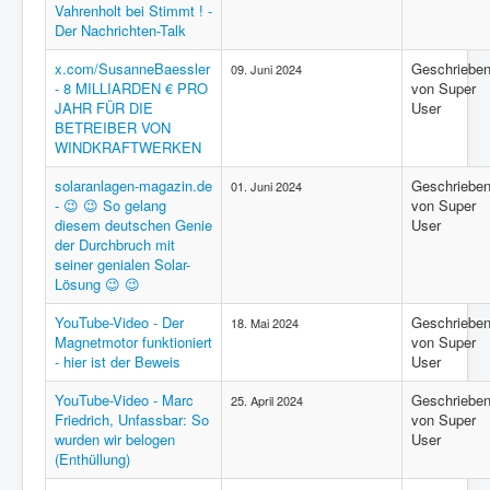
Vahrenholt bei Stimmt ! -
Der Nachrichten-Talk
x.com/SusanneBaessler
Geschriebe
09. Juni 2024
- 8 MILLIARDEN € PRO
von Super
JAHR FÜR DIE
User
BETREIBER VON
WINDKRAFTWERKEN
solaranlagen-magazin.de
Geschriebe
01. Juni 2024
- 😉 😉 So gelang
von Super
diesem deutschen Genie
User
der Durchbruch mit
seiner genialen Solar-
Lösung 😉 😉
YouTube-Video - Der
Geschriebe
18. Mai 2024
Magnetmotor funktioniert
von Super
- hier ist der Beweis
User
YouTube-Video - Marc
Geschriebe
25. April 2024
Friedrich, Unfassbar: So
von Super
wurden wir belogen
User
(Enthüllung)