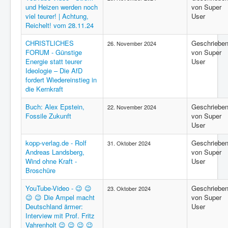
und Heizen werden noch
von Super
viel teurer! | Achtung,
User
Reichelt! vom 28.11.24
CHRISTLICHES
Geschriebe
26. November 2024
FORUM - Günstige
von Super
Energie statt teurer
User
Ideologie – Die AfD
fordert Wiedereinstieg in
die Kernkraft
Buch: Alex Epstein,
Geschriebe
22. November 2024
Fossile Zukunft
von Super
User
kopp-verlag.de - Rolf
Geschriebe
31. Oktober 2024
Andreas Landsberg,
von Super
Wind ohne Kraft -
User
Broschüre
YouTube-Video - 😉 😉
Geschriebe
23. Oktober 2024
😉 😉 Die Ampel macht
von Super
Deutschland ärmer:
User
Interview mit Prof. Fritz
Vahrenholt 😉 😉 😉 😉