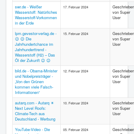
swr.de - Weißer
Geschriebe
17. Februar 2024
Wasserstoff: Natürliches
von Super
Wasserstoff-Vorkommen
User
in der Erde
lpm.gevestor-verlag.de -
Geschriebe
15. Februar 2024
😉 😉 Die
von Super
Jahrhundertchance im
User
Jahrhunderttrend -
Wasserstoff (H2) – Das
Öl der Zukunft 😉 😉
bild.de - Obama-Minister
Geschriebe
12. Februar 2024
und Nobelpreisträger -
von Super
„Von den Grünen
User
kommen viele Falsch-
Informationen“
autarq.com - Autarq ☀
Geschriebe
10. Februar 2024
Next Level Roofs:
von Super
Climate-Tech aus
User
Deutschland - Werbung
YouTube-Video - Die
Geschriebe
05. Februar 2024