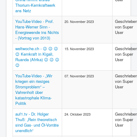
Thorium-Kernkraftwerk
ans Netz
YouTube-Video - Prof.
Geschriebe
20. November 2023
Hans-Werner Sinn -
von Super
Energiewende ins Nichts
User
- (Vortrag von 2013)
weltwoche.ch - 😉 😉 😉
Geschriebe
15. November 2023
😉 Kernkraft in Kigali,
von Super
Ruanda (Afrika) 😉 😉 😉
User
😉
YouTube-Video - „Wir
Geschriebe
07. November 2023
kriegen ein riesiges
von Super
Stromproblem“ –
User
Vahrenholt über
katastrophale Klima-
Politik
auf1.tv - Dr. Holger
Geschriebe
24. Oktober 2023
Thuß: „Rein theoretisch
von Super
sind Gas- und Öl-Vorräte
User
unendlich“