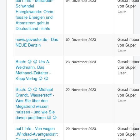
auf1.info - Milliarden-
Geschriebe
04. Dezember 2023
Schwindel
von Super
Energiewende: Ohne
User
fossile Energien und
Atomstrom geht in
Deutschland nichts
news.gevestor.de - Das
Geschriebe
02. Dezember 2023
NEUE Benzin
von Super
User
Buch: 😉 😉 Urs A.
Geschriebe
23. November 2023
Weidmann, Das
von Super
Methanol-Zeitalter -
User
Kopp-Verlag 😉 😉
Buch: 😉 😉 Michael
Geschriebe
22. November 2023
Grandt, Wasserstoff -
von Super
Was Sie über den
User
Megatrend wissen
müssen - und wie Sie
davon profitieren 😉 😉
auf1.info - Von wegen
Geschriebe
20. November 2023
„Windrad-Avantgardist“:
von Super
China nimmt erstes
User