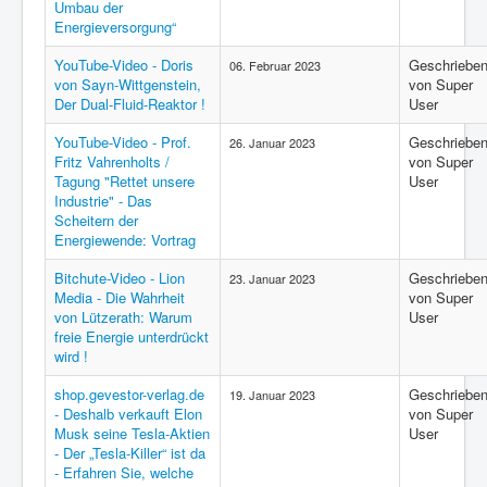
Umbau der
Energieversorgung“
YouTube-Video - Doris
Geschriebe
06. Februar 2023
von Sayn-Wittgenstein,
von Super
Der Dual-Fluid-Reaktor !
User
YouTube-Video - Prof.
Geschriebe
26. Januar 2023
Fritz Vahrenholts /
von Super
Tagung "Rettet unsere
User
Industrie" - Das
Scheitern der
Energiewende: Vortrag
Bitchute-Video - Lion
Geschriebe
23. Januar 2023
Media - Die Wahrheit
von Super
von Lützerath: Warum
User
freie Energie unterdrückt
wird !
shop.gevestor-verlag.de
Geschriebe
19. Januar 2023
- Deshalb verkauft Elon
von Super
Musk seine Tesla-Aktien
User
- Der „Tesla-Killer“ ist da
- Erfahren Sie, welche