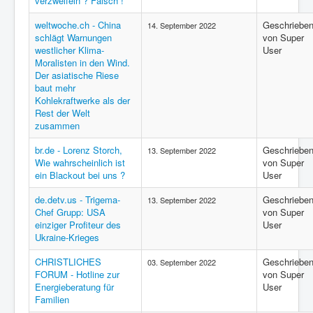
verzweifeln ? Falsch !
weltwoche.ch - China
Geschriebe
14. September 2022
schlägt Warnungen
von Super
westlicher Klima-
User
Moralisten in den Wind.
Der asiatische Riese
baut mehr
Kohlekraftwerke als der
Rest der Welt
zusammen
br.de - Lorenz Storch,
Geschriebe
13. September 2022
Wie wahrscheinlich ist
von Super
ein Blackout bei uns ?
User
de.detv.us - Trigema-
Geschriebe
13. September 2022
Chef Grupp: USA
von Super
einziger Profiteur des
User
Ukraine-Krieges
CHRISTLICHES
Geschriebe
03. September 2022
FORUM - Hotline zur
von Super
Energieberatung für
User
Familien