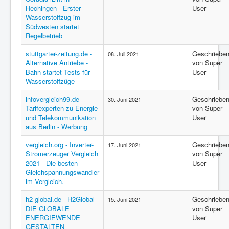
Hechingen - Erster
User
Wasserstoffzug im
Südwesten startet
Regelbetrieb
stuttgarter-zeitung.de -
Geschriebe
08. Juli 2021
Alternative Antriebe -
von Super
Bahn startet Tests für
User
Wasserstoffzüge
infovergleich99.de -
Geschriebe
30. Juni 2021
Tarifexperten zu Energie
von Super
und Telekommunikation
User
aus Berlin - Werbung
vergleich.org - Inverter-
Geschriebe
17. Juni 2021
Stromerzeuger Vergleich
von Super
2021 - Die besten
User
Gleichspannungswandler
im Vergleich.
h2-global.de - H2Global -
Geschriebe
15. Juni 2021
DIE GLOBALE
von Super
ENERGIEWENDE
User
GESTALTEN