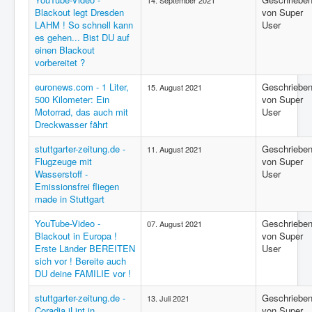
14. September 2021
Blackout legt Dresden
von Super
LAHM ! So schnell kann
User
es gehen... Bist DU auf
einen Blackout
vorbereitet ?
euronews.com - 1 Liter,
Geschriebe
15. August 2021
500 Kilometer: Ein
von Super
Motorrad, das auch mit
User
Dreckwasser fährt
stuttgarter-zeitung.de -
Geschriebe
11. August 2021
Flugzeuge mit
von Super
Wasserstoff -
User
Emissionsfrei fliegen
made in Stuttgart
YouTube-Video -
Geschriebe
07. August 2021
Blackout in Europa !
von Super
Erste Länder BEREITEN
User
sich vor ! Bereite auch
DU deine FAMILIE vor !
stuttgarter-zeitung.de -
Geschriebe
13. Juli 2021
Coradia iLint in
von Super