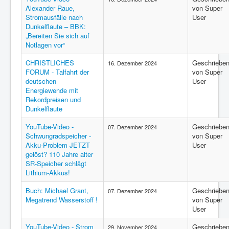
Alexander Raue,
von Super
Stromausfälle nach
User
Dunkelflaute – BBK:
„Bereiten Sie sich auf
Notlagen vor“
CHRISTLICHES
Geschriebe
16. Dezember 2024
FORUM - Talfahrt der
von Super
deutschen
User
Energiewende mit
Rekordpreisen und
Dunkelflaute
YouTube-Video -
Geschriebe
07. Dezember 2024
Schwungradspeicher -
von Super
Akku-Problem JETZT
User
gelöst? 110 Jahre alter
SR-Speicher schlägt
Lithium-Akkus!
Buch: Michael Grant,
Geschriebe
07. Dezember 2024
Megatrend Wasserstoff !
von Super
User
YouTube-Video - Strom
Geschriebe
29. November 2024