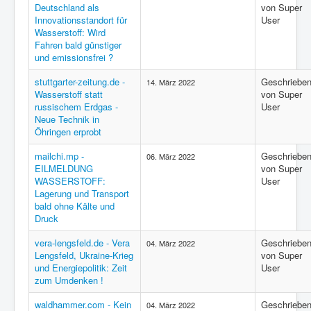
Deutschland als
von Super
Innovationsstandort für
User
Wasserstoff: Wird
Fahren bald günstiger
und emissionsfrei ?
stuttgarter-zeitung.de -
Geschriebe
14. März 2022
Wasserstoff statt
von Super
russischem Erdgas -
User
Neue Technik in
Öhringen erprobt
mailchi.mp -
Geschriebe
06. März 2022
EILMELDUNG
von Super
WASSERSTOFF:
User
Lagerung und Transport
bald ohne Kälte und
Druck
vera-lengsfeld.de - Vera
Geschriebe
04. März 2022
Lengsfeld, Ukraine-Krieg
von Super
und Energiepolitik: Zeit
User
zum Umdenken !
waldhammer.com - Kein
Geschriebe
04. März 2022