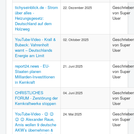
tichyseinblick.de - Strom
Geschriebe
22. Dezember 2025
über alles -
von Super
Heizungsgesetz:
User
Deutschland auf dem
Holzweg
YouTube-Video - Krall &
Geschriebe
02. Oktober 2025
Bubeck: Vahrenholt
von Super
warnt – Deutschlands
User
Energie am Limit
report24.news - EU-
Geschriebe
21. Juni 2025
Staaten planen
von Super
Milliarden-Investitionen
User
in Kernkraft
CHRISTLICHES
Geschriebe
04. Juni 2025
FORUM - Zerstörung der
von Super
Kernkraftwerke stoppen
User
YouTube-Video - 😉 😉
Geschriebe
24. Mai 2025
😉 😉 Alexander Raue,
von Super
Amis wollen 9 deutsche
User
AKW’s übernehmen &