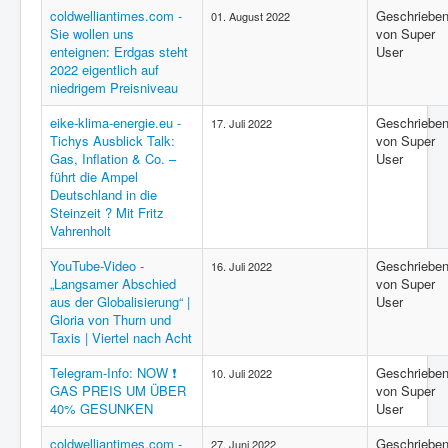
coldwelliantimes.com -
Geschriebe
01. August 2022
Sie wollen uns
von Super
enteignen: Erdgas steht
User
2022 eigentlich auf
niedrigem Preisniveau
eike-klima-energie.eu -
Geschriebe
17. Juli 2022
Tichys Ausblick Talk:
von Super
Gas, Inflation & Co. –
User
führt die Ampel
Deutschland in die
Steinzeit ? Mit Fritz
Vahrenholt
YouTube-Video -
Geschriebe
16. Juli 2022
„Langsamer Abschied
von Super
aus der Globalisierung“ |
User
Gloria von Thurn und
Taxis | Viertel nach Acht
Telegram-Info: NOW ❗️
Geschriebe
10. Juli 2022
GAS PREIS UM ÜBER
von Super
40% GESUNKEN
User
coldwelliantimes.com -
Geschriebe
27. Juni 2022