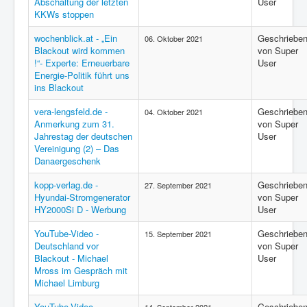
Abschaltung der letzten
User
KKWs stoppen
wochenblick.at - „Ein
Geschriebe
06. Oktober 2021
Blackout wird kommen
von Super
!“- Experte: Erneuerbare
User
Energie-Politik führt uns
ins Blackout
vera-lengsfeld.de -
Geschriebe
04. Oktober 2021
Anmerkung zum 31.
von Super
Jahrestag der deutschen
User
Vereinigung (2) – Das
Danaergeschenk
kopp-verlag.de -
Geschriebe
27. September 2021
Hyundai-Stromgenerator
von Super
HY2000Si D - Werbung
User
YouTube-Video -
Geschriebe
15. September 2021
Deutschland vor
von Super
Blackout - Michael
User
Mross im Gespräch mit
Michael Limburg
YouTube-Video -
Geschriebe