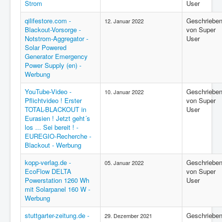
Strom
User
qilifestore.com -
Geschriebe
12. Januar 2022
Blackout-Vorsorge -
von Super
Notstrom-Aggregator -
User
Solar Powered
Generator Emergency
Power Supply (en) -
Werbung
YouTube-Video -
Geschriebe
10. Januar 2022
Pflichtvideo ! Erster
von Super
TOTAL-BLACKOUT in
User
Eurasien ! Jetzt geht´s
los ... Sei bereit ! -
EUREGIO-Recherche -
Blackout - Werbung
kopp-verlag.de -
Geschriebe
05. Januar 2022
EcoFlow DELTA
von Super
Powerstation 1260 Wh
User
mit Solarpanel 160 W -
Werbung
stuttgarter-zeitung.de -
Geschriebe
29. Dezember 2021