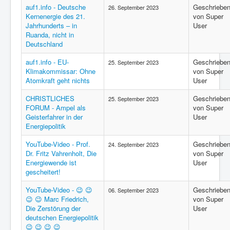
auf1.info - Deutsche
Geschriebe
26. September 2023
Kernenergie des 21.
von Super
Jahrhunderts – in
User
Ruanda, nicht in
Deutschland
auf1.info - EU-
Geschriebe
25. September 2023
Klimakommissar: Ohne
von Super
Atomkraft geht nichts
User
CHRISTLICHES
Geschriebe
25. September 2023
FORUM - Ampel als
von Super
Geisterfahrer in der
User
Energiepolitik
YouTube-Video - Prof.
Geschriebe
24. September 2023
Dr. Fritz Vahrenholt, Die
von Super
Energiewende ist
User
gescheitert!
YouTube-Video - 😉 😉
Geschriebe
06. September 2023
😉 😉 Marc Friedrich,
von Super
Die Zerstörung der
User
deutschen Energiepolitik
😉 😉 😉 😉