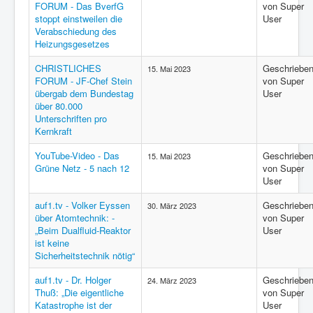
FORUM - Das BverfG
von Super
stoppt einstweilen die
User
Verabschiedung des
Heizungsgesetzes
CHRISTLICHES
Geschriebe
15. Mai 2023
FORUM - JF-Chef Stein
von Super
übergab dem Bundestag
User
über 80.000
Unterschriften pro
Kernkraft
YouTube-Video - Das
Geschriebe
15. Mai 2023
Grüne Netz - 5 nach 12
von Super
User
auf1.tv - Volker Eyssen
Geschriebe
30. März 2023
über Atomtechnik: -
von Super
„Beim Dualfluid-Reaktor
User
ist keine
Sicherheitstechnik nötig“
auf1.tv - Dr. Holger
Geschriebe
24. März 2023
Thuß: „Die eigentliche
von Super
Katastrophe ist der
User