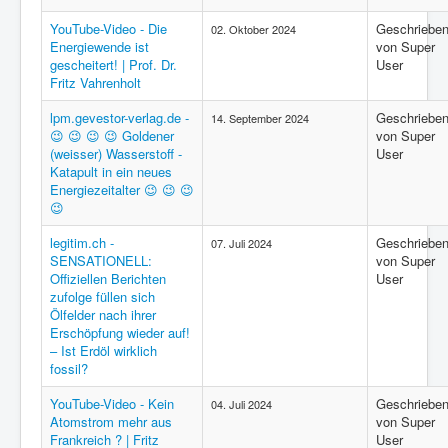
YouTube-Video - Die
Geschriebe
02. Oktober 2024
Energiewende ist
von Super
gescheitert! | Prof. Dr.
User
Fritz Vahrenholt
lpm.gevestor-verlag.de -
Geschriebe
14. September 2024
😉 😉 😉 😉 Goldener
von Super
(weisser) Wasserstoff -
User
Katapult in ein neues
Energiezeitalter 😉 😉 😉
😉
legitim.ch -
Geschriebe
07. Juli 2024
SENSATIONELL:
von Super
Offiziellen Berichten
User
zufolge füllen sich
Ölfelder nach ihrer
Erschöpfung wieder auf!
– Ist Erdöl wirklich
fossil?
YouTube-Video - Kein
Geschriebe
04. Juli 2024
Atomstrom mehr aus
von Super
Frankreich ? | Fritz
User