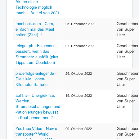
Aktien diese
Technologie möglich
macht - Artikel von 2021
facebook.com - Cem,
Geschriebe
25. Dezember 2022
einfach mal das Maul
von Super
halten (Zitat) !!
User
telegra.ph - Folgendes
Geschriebe
07. Dezember 2022
passiert, wenn das
von Super
Stromnetz ausfällt (plus
User
Tipps zum Überleben)
pro.erfolgs-anleger.de -
Geschriebe
29. Oktober 2022
Die 19-Millionen-
von Super
Kilometer-Batterie
User
auf1.tv - Energiekrise:
Geschriebe
19. Oktober 2022
Werden
von Super
Stromabschaltungen und
User
-rationierungen bewusst
in Kauf genommen ?
YouTube-Video - New e-
Geschriebe
09. Oktober 2022
transporter? World
von Super