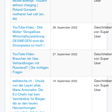
record attempt: 1002km
User
without charging |
Roland Gumpert
methanol fuel cell (en,
de)
YouTube-Video - Dirk
Geschriebe
28. September 2022
Müller: Skrupellose
von Super
Wirtschaftszerstörung -
User
DESWEGEN sind die
Strompreise so hoch !
YouTube-Video -
Geschriebe
27. September 2022
Brauchen wir Gas-
von Super
Verhandlungen mit
User
Russland? | Die richtigen
Fragen
weltwoche.ch - Ursula
Geschriebe
19. September 2022
von der Leyen alias
von Super
Marie Antoinette: Die
User
EU-Chefin hat kein
Verständnis für Bürger,
die an den teuren
Heizrechnungen