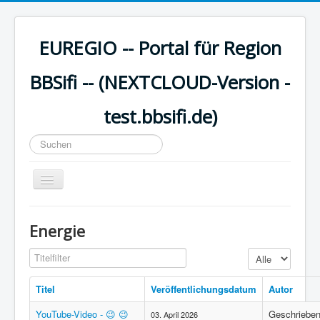
EUREGIO -- Portal für Region
BBSifi -- (NEXTCLOUD-Version -
test.bbsifi.de)
Suchen
...
Navigation
an/aus
HOME
Energie
H A U P T M E N Ü
Titelfilter
Anzeige #
EUREGIO - Inhalte
KULTUR
Titel
Veröffentlichungsdatum
Autor
WISSEN - aktuell
YouTube-Video - 😉 😉
Geschriebe
03. April 2026