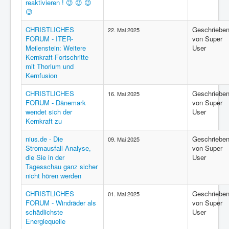
reaktivieren ! 😉 😉 😉
😉
CHRISTLICHES
Geschriebe
22. Mai 2025
FORUM - ITER-
von Super
Meilenstein: Weitere
User
Kernkraft-Fortschritte
mit Thorium und
Kernfusion
CHRISTLICHES
Geschriebe
16. Mai 2025
FORUM - Dänemark
von Super
wendet sich der
User
Kernkraft zu
nius.de - Die
Geschriebe
09. Mai 2025
Stromausfall-Analyse,
von Super
die Sie in der
User
Tagesschau ganz sicher
nicht hören werden
CHRISTLICHES
Geschriebe
01. Mai 2025
FORUM - Windräder als
von Super
schädlichste
User
Energiequelle