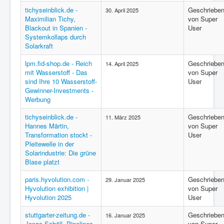
tichyseinblick.de -
Geschriebe
30. April 2025
Maximilian Tichy,
von Super
Blackout in Spanien -
User
Systemkollaps durch
Solarkraft
lpm.fid-shop.de - Reich
Geschriebe
14. April 2025
mit Wasserstoff - Das
von Super
sind Ihre 10 Wasserstoff-
User
Gewinner-Investments -
Werbung
tichyseinblick.de -
Geschriebe
11. März 2025
Hannes Märtin,
von Super
Transformation stockt -
User
Pleitewelle in der
Solarindustrie: Die grüne
Blase platzt
paris.hyvolution.com -
Geschriebe
29. Januar 2025
Hyvolution exhibition |
von Super
Hyvolution 2025
User
stuttgarter-zeitung.de -
Geschriebe
16. Januar 2025
Jonas Schöll, Pipelines
von Super