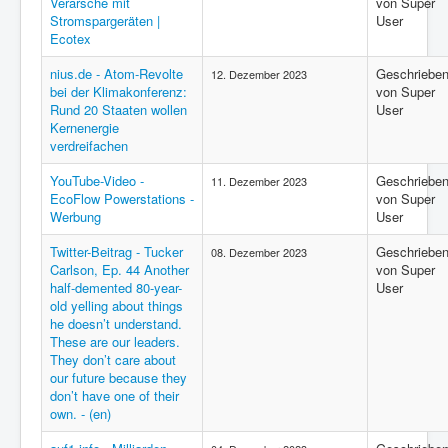
Verarsche mit
von Super
Stromspargeräten |
User
Ecotex
nius.de - Atom-Revolte
Geschriebe
12. Dezember 2023
bei der Klimakonferenz:
von Super
Rund 20 Staaten wollen
User
Kernenergie
verdreifachen
YouTube-Video -
Geschriebe
11. Dezember 2023
EcoFlow Powerstations -
von Super
Werbung
User
Twitter-Beitrag - Tucker
Geschriebe
08. Dezember 2023
Carlson, Ep. 44 Another
von Super
half-demented 80-year-
User
old yelling about things
he doesn’t understand.
These are our leaders.
They don’t care about
our future because they
don’t have one of their
own. - (en)