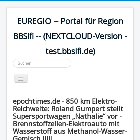
EUREGIO -- Portal für Region
BBSifi -- (NEXTCLOUD-Version -
test.bbsifi.de)
Suchen
...
Navigation
an/aus
HOME
epochtimes.de - 850 km Elektro-
H A U P T M E N Ü
Reichweite: Roland Gumpert stellt
Supersportwagen „Nathalie“ vor -
EUREGIO - Inhalte
Brennstoffzellen-Elektroauto mit
KULTUR
Wasserstoff aus Methanol-Wasser-
WISSEN - aktuell
Gemisch !!!!!