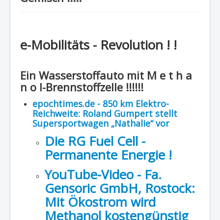
Region - BBSifi
Verlag
e-Mobilitäts - Revolution ! !
Ein Wasserstoffauto mit M e t h a
n o l-Brennstoffzelle !!!!!!
epochtimes.de - 850 km Elektro-
Reichweite: Roland Gumpert stellt
Supersportwagen „Nathalie“ vor
Die RG Fuel Cell -
Permanente Energie !
YouTube-Video - Fa.
Gensoric GmbH, Rostock:
Mit Ökostrom wird
Methanol kostengünstig