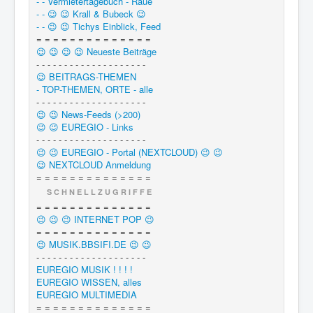
- - Vermietertagebuch - Raue
- - 😉 😉 Krall & Bubeck 😉
- - 😉 😉 Tichys Einblick, Feed
= = = = = = = = = = = = = =
😉 😉 😉 😉 Neueste Beiträge
- - - - - - - - - - - - - - - - - - - -
😉 BEITRAGS-THEMEN
- TOP-THEMEN, ORTE - alle
- - - - - - - - - - - - - - - - - - - -
😉 😉 News-Feeds (>200)
😉 😉 EUREGIO - Links
- - - - - - - - - - - - - - - - - - - -
😉 😉 EUREGIO - Portal (NEXTCLOUD) 😉 😉
😉 NEXTCLOUD Anmeldung
= = = = = = = = = = = = = =
S C H N E L L Z U G R I F F E
= = = = = = = = = = = = = =
😉 😉 😉 INTERNET POP 😉
= = = = = = = = = = = = = =
😉 MUSIK.BBSIFI.DE 😉 😉
- - - - - - - - - - - - - - - - - - - -
EUREGIO MUSIK ! ! ! !
EUREGIO WISSEN, alles
EUREGIO MULTIMEDIA
= = = = = = = = = = = = = =