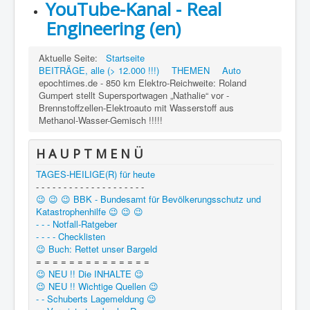
YouTube-Kanal - Real
Engineering (en)
Aktuelle Seite:
Startseite
BEITRÄGE, alle (> 12.000 !!!)
THEMEN
Auto
epochtimes.de - 850 km Elektro-Reichweite: Roland
Gumpert stellt Supersportwagen „Nathalie“ vor -
Brennstoffzellen-Elektroauto mit Wasserstoff aus
Methanol-Wasser-Gemisch !!!!!
H A U P T M E N Ü
TAGES-HEILIGE(R) für heute
- - - - - - - - - - - - - - - - - - - -
😉 😉 😉 BBK - Bundesamt für Bevölkerungsschutz und
Katastrophenhilfe 😉 😉 😉
- - - Notfall-Ratgeber
- - - - Checklisten
😉 Buch: Rettet unser Bargeld
= = = = = = = = = = = = = =
😉 NEU !! Die INHALTE 😉
😉 NEU !! Wichtige Quellen 😉
- - Schuberts Lagemeldung 😉