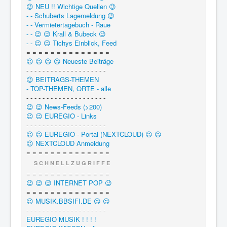
😉 NEU !! Wichtige Quellen 😉
- - Schuberts Lagemeldung 😉
- - Vermietertagebuch - Raue
- - 😉 😉 Krall & Bubeck 😉
- - 😉 😉 Tichys Einblick, Feed
= = = = = = = = = = = = = =
😉 😉 😉 😉 Neueste Beiträge
- - - - - - - - - - - - - - - - - - - -
😉 BEITRAGS-THEMEN
- TOP-THEMEN, ORTE - alle
- - - - - - - - - - - - - - - - - - - -
😉 😉 News-Feeds (>200)
😉 😉 EUREGIO - Links
- - - - - - - - - - - - - - - - - - - -
😉 😉 EUREGIO - Portal (NEXTCLOUD) 😉 😉
😉 NEXTCLOUD Anmeldung
= = = = = = = = = = = = = =
S C H N E L L Z U G R I F F E
= = = = = = = = = = = = = =
😉 😉 😉 INTERNET POP 😉
= = = = = = = = = = = = = =
😉 MUSIK.BBSIFI.DE 😉 😉
- - - - - - - - - - - - - - - - - - - -
EUREGIO MUSIK ! ! ! !