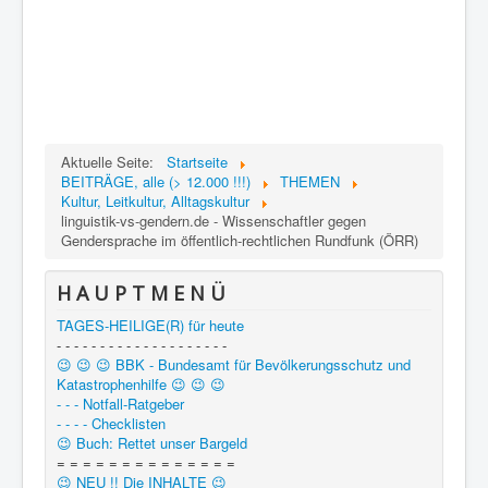
Aktuelle Seite:
Startseite
BEITRÄGE, alle (> 12.000 !!!)
THEMEN
Kultur, Leitkultur, Alltagskultur
linguistik-vs-gendern.de - Wissenschaftler gegen
Gendersprache im öffentlich-rechtlichen Rundfunk (ÖRR)
H A U P T M E N Ü
TAGES-HEILIGE(R) für heute
- - - - - - - - - - - - - - - - - - - -
😉 😉 😉 BBK - Bundesamt für Bevölkerungsschutz und
Katastrophenhilfe 😉 😉 😉
- - - Notfall-Ratgeber
- - - - Checklisten
😉 Buch: Rettet unser Bargeld
= = = = = = = = = = = = = =
😉 NEU !! Die INHALTE 😉