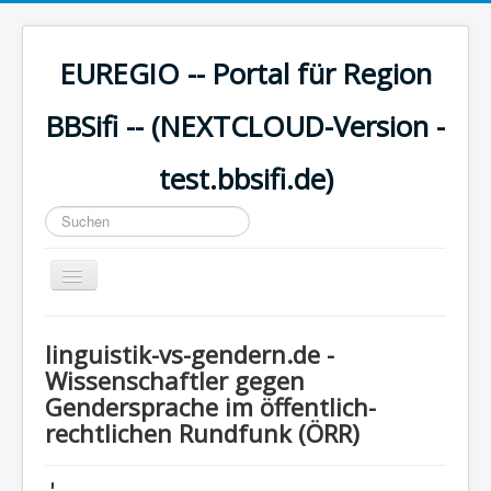
EUREGIO -- Portal für Region
BBSifi -- (NEXTCLOUD-Version -
test.bbsifi.de)
Suchen
...
Navigation
an/aus
HOME
linguistik-vs-gendern.de -
H A U P T M E N Ü
Wissenschaftler gegen
Gendersprache im öffentlich-
EUREGIO - Inhalte
rechtlichen Rundfunk (ÖRR)
KULTUR
WISSEN - aktuell
'...........