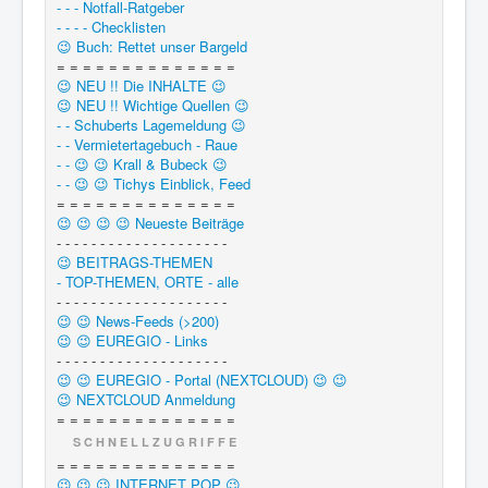
- - - Notfall-Ratgeber
- - - - Checklisten
😉 Buch: Rettet unser Bargeld
= = = = = = = = = = = = = =
😉 NEU !! Die INHALTE 😉
😉 NEU !! Wichtige Quellen 😉
- - Schuberts Lagemeldung 😉
- - Vermietertagebuch - Raue
- - 😉 😉 Krall & Bubeck 😉
- - 😉 😉 Tichys Einblick, Feed
= = = = = = = = = = = = = =
😉 😉 😉 😉 Neueste Beiträge
- - - - - - - - - - - - - - - - - - - -
😉 BEITRAGS-THEMEN
- TOP-THEMEN, ORTE - alle
- - - - - - - - - - - - - - - - - - - -
😉 😉 News-Feeds (>200)
😉 😉 EUREGIO - Links
- - - - - - - - - - - - - - - - - - - -
😉 😉 EUREGIO - Portal (NEXTCLOUD) 😉 😉
😉 NEXTCLOUD Anmeldung
= = = = = = = = = = = = = =
S C H N E L L Z U G R I F F E
= = = = = = = = = = = = = =
😉 😉 😉 INTERNET POP 😉