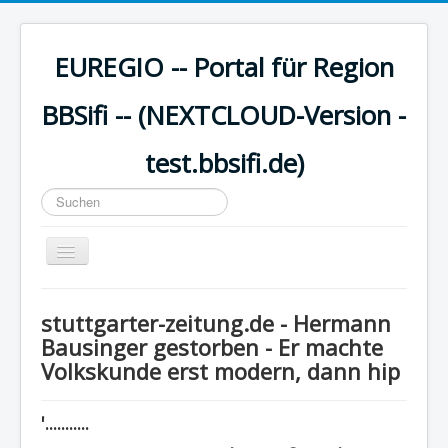
EUREGIO -- Portal für Region
BBSifi -- (NEXTCLOUD-Version -
test.bbsifi.de)
Suchen
...
Navigation
an/aus
HOME
stuttgarter-zeitung.de - Hermann
H A U P T M E N Ü
Bausinger gestorben - Er machte
Volkskunde erst modern, dann hip
EUREGIO - Inhalte
KULTUR
'...........
WISSEN - aktuell