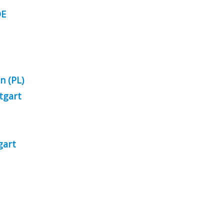
DE
n (PL)
ttgart
tgart