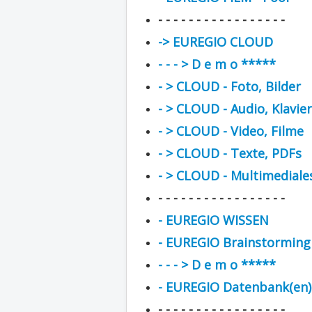
- - - - - - - - - - - - - - - - -
-> EUREGIO CLOUD
- - - > D e m o *****
- > CLOUD - Foto, Bilder
- > CLOUD - Audio, Klavie
- > CLOUD - Video, Filme
- > CLOUD - Texte, PDFs
- > CLOUD - Multimediale
- - - - - - - - - - - - - - - - -
- EUREGIO WISSEN
- EUREGIO Brainstorming
- - - > D e m o *****
- EUREGIO Datenbank(en)
- - - - - - - - - - - - - - - - -