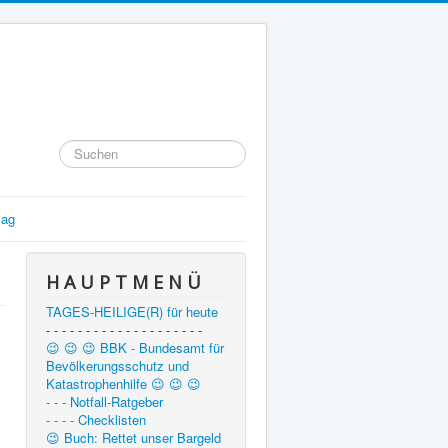
Suchen
...
lag
H A U P T M E N Ü
TAGES-HEILIGE(R) für heute
- - - - - - - - - - - - - - - - - - - -
😉 😉 😉 BBK - Bundesamt für
Bevölkerungsschutz und
Katastrophenhilfe 😉 😉 😉
- - - Notfall-Ratgeber
- - - - Checklisten
😉 Buch: Rettet unser Bargeld