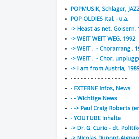
POPMUSIK, Schlager, JAZ
POP-OLDIES ital. - u.a.
-> Heast as net, Goisern,
-> WEIT WEIT WEG, 1992
-> WEIT .. - Chorarrang., 
-> WEIT .. - Chor, unplugg
-> I am from Austria, 198
- - - - - - - - - - - - - - - - -
- EXTERNE Infos, News
- - Wichtige News
- -> Paul Craig Roberts (e
- YOUTUBE Inhalte
-> Dr. G. Curio - dt. Politik
-> Nicolas Dupont-Aignan 