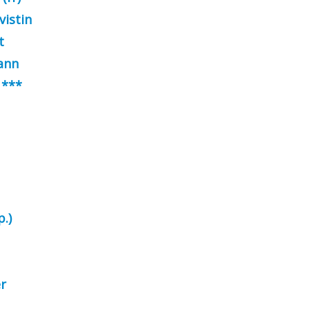
vistin
t
mann
 ***
.)
er