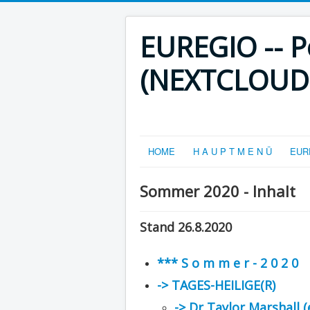
EUREGIO -- Po
(NEXTCLOUD-V
HOME
H A U P T M E N Ü
EURE
Sommer 2020 - Inhalt
Stand 26.8.2020
*** S o m m e r - 2 0 2 0
-> TAGES-HEILIGE(R)
-> Dr Taylor Marshall (