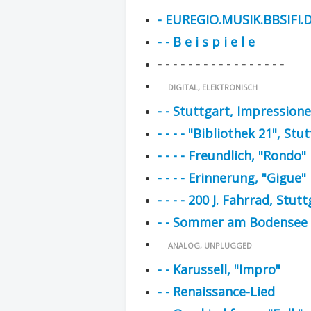
- EUREGIO.MUSIK.BBSIFI.
- - B e i s p i e l e
- - - - - - - - - - - - - - - - -
DIGITAL, ELEKTRONISCH
- - Stuttgart, Impressione
- - - - "Bibliothek 21", Stu
- - - - Freundlich, "Rondo"
- - - - Erinnerung, "Gigue"
- - - - 200 J. Fahrrad, Stut
- - Sommer am Bodensee
ANALOG, UNPLUGGED
- - Karussell, "Impro"
- - Renaissance-Lied