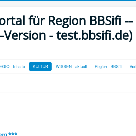
rtal für Region BBSifi --
ersion - test.bbsifi.de)
GIO - Inhalte
KULTUR
WISSEN - aktuell
Region - BBSifi
Ver
en) ***