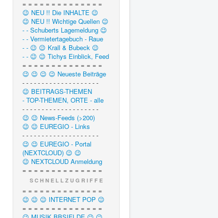
= = = = = = = = = = = = = =
😉 NEU !! Die INHALTE 😉
😉 NEU !! Wichtige Quellen 😉
- - Schuberts Lagemeldung 😉
- - Vermietertagebuch - Raue
- - 😉 😉 Krall & Bubeck 😉
- - 😉 😉 Tichys Einblick, Feed
= = = = = = = = = = = = = =
😉 😉 😉 😉 Neueste Beiträge
- - - - - - - - - - - - - - - - - - - -
😉 BEITRAGS-THEMEN
- TOP-THEMEN, ORTE - alle
- - - - - - - - - - - - - - - - - - - -
😉 😉 News-Feeds (>200)
😉 😉 EUREGIO - Links
- - - - - - - - - - - - - - - - - - - -
😉 😉 EUREGIO - Portal
(NEXTCLOUD) 😉 😉
😉 NEXTCLOUD Anmeldung
= = = = = = = = = = = = = =
S C H N E L L Z U G R I F F E
= = = = = = = = = = = = = =
😉 😉 😉 INTERNET POP 😉
= = = = = = = = = = = = = =
😉 MUSIK.BBSIFI.DE 😉 😉