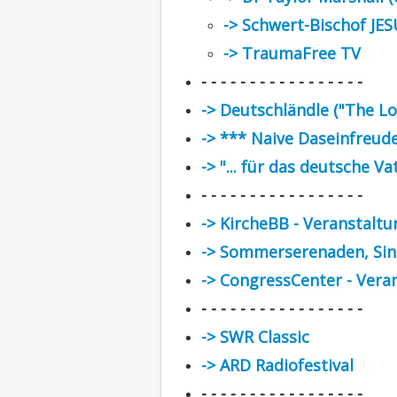
-> Schwert-Bischof JE
-> TraumaFree TV
- - - - - - - - - - - - - - - - -
-> Deutschländle ("The Lo
-> *** Naive Daseinfreud
-> "... für das deutsche V
- - - - - - - - - - - - - - - - -
-> KircheBB - Veranstalt
-> Sommerserenaden, Sin
-> CongressCenter - Vera
- - - - - - - - - - - - - - - - -
-> SWR Classic
-> ARD Radiofestival
- - - - - - - - - - - - - - - - -