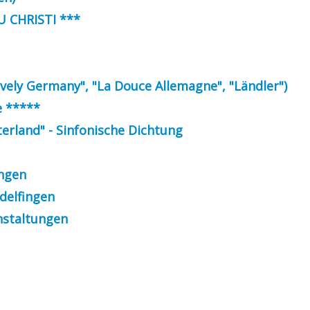
SU CHRISTI ***
vely Germany", "La Douce Allemagne", "Ländler")
e *****
aterland" - Sinfonische Dichtung
ungen
delfingen
nstaltungen