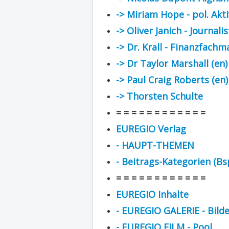
-> Miriam Hope - pol. Akti
-> Oliver Janich - Journalis
-> Dr. Krall - Finanzfach
-> Dr Taylor Marshall (en)
-> Paul Craig Roberts (en)
-> Thorsten Schulte
= = = = = = = = = = = =
EUREGIO Verlag
- HAUPT-THEMEN
- Beitrags-Kategorien (Bsp
= = = = = = = = = = = =
EUREGIO Inhalte
- EUREGIO GALERIE - Bild
- EUREGIO FILM - Pool