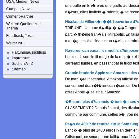
USA, Medien News
une bulle en Bri�re ou une grotte au-dessus
Campus-News
d�cors, elles invitent � ralentir, � se re
Content-Partner
Nicolas de Villiers�: ��L?ouverture d?
Weitere Quellen zum
TRIBUNE - Un parc d�di� � ��Dragon Ball�
Thema
parc � th�me fran�ais, Mirapolis. En faisan
Feedback, Tests
man�ge, mais il finance un r�cit, contrair
Weiter zu ...
Rayures, carreaux : les motifs s?imposen
Haftungsausschluss
Les motifs sont le fil rouge de la rentr�e 
Impressum
carreaux fluides, en passant par le tricot 
Suchen A - Z
Sitemap
Grande braderie Apple sur Amazon : des o
De mani�re inattendue, Amazon affiche en 
concernent des r�f�rences r�centes. Du tou
offres Apple � saisir sur Amazon.
�Encore plus d?un mois � tenir� : ces 
CLASSEMENT ? Depuis fin mai, des dizain
commune par commune, celles o� l?on ne do
Pr�s de 400 ? de remise sur le Samsung S2
Lanc� � plus de 1400 euros l?an dernier, 
Cdiscount, ce smartphone taill� pour l?IA et