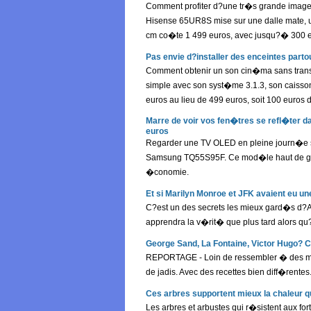
Comment profiter d?une tr�s grande image s
Hisense 65UR8S mise sur une dalle mate, u
cm co�te 1 499 euros, avec jusqu?� 300 e
Pas envie d?installer des enceintes part
Comment obtenir un son cin�ma sans trans
simple avec son syst�me 3.1.3, son caisson
euros au lieu de 499 euros, soit 100 euro
Marre de voir vos fen�tres se refl�ter 
euros
Regarder une TV OLED en pleine journ�e sa
Samsung TQ55S95F. Ce mod�le haut de gamm
�conomie.
Et si Marilyn Monroe et JFK avaient eu u
C?est un des secrets les mieux gard�s d?A
apprendra la v�rit� que plus tard alors q
George Sand, La Fontaine, Victor Hugo? 
REPORTAGE - Loin de ressembler � des mus�
de jadis. Avec des recettes bien diff�rentes
Ces arbres supportent mieux la chaleur 
Les arbres et arbustes qui r�sistent aux fo