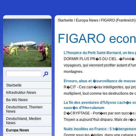
Startseite
/
Europa News
/
FIGARO (Frankreich)
L?hospice du Petit Saint-Bernard, un lie
DORMIR PLUS PR�S DU CIEL -�Fond� il y a 
voyageurs, qui viennent profiter autant d
montagnes.
Erreurs, abus et �surveillance de masse
Startseite
R�CIT - Ces cam�ras intelligentes, qui prol
Infrastruktur-News
multiplient, tout comme les destructions de 
Ba-Wü News
La fin des aventures d?Ulysse cach�e 
Deutschland, Themen
sauv�s d?Herculanum
News
D�CRYPTAGE - Port�es par son succ�s au ci
Deutschland, Medien
Troyen a aujourd?hui disparu. Mais de r�cen
News
Nuits insolites en France : 5 h�bergem
Europa News
Dormir sous les �toiles, dans une cabane au