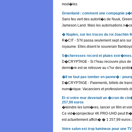
mod�les.
Groenland : comment une compagnie p�tr
Sans feu vert des autorit�s de Nuuk, Gree
Jameson Land. Mais les autorisations n�ce
� Naples, sur les traces du roi Joachim 
R�CIT - S?il passa seulement sept ans sur
royaume. Elles disent le souverain flamboya
S�cheresses record et pluies extr�mes..
D�CRYPTAGE - Si l?eau recouvre plus de 7
derni�re est se retrouve au c?ur des prob
�Il ne faut pas tomber en panne� : pour
D�CRYPTAGE - Paiements, billets de transpo
num�rique. Vacanciers et professionnels du
Et si votre mur devenait un �cran de ci
257,99 euros
�teindre les lumi�res, lancer un film et vo
Ce vid�oprojecteur 4K PRO-UHD peut th�ori
est actuellement affich� � 1 257,99 euros 
Votre salon est trop lumineux pour une 